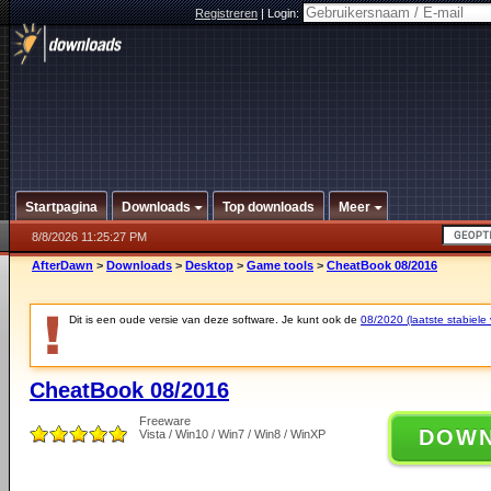
Registreren
|
Login:
Startpagina
Downloads
Top downloads
Meer
8/8/2026 11:25:27 PM
AfterDawn
>
Downloads
>
Desktop
>
Game tools
>
CheatBook 08/2016
Dit is een oude versie van deze software. Je kunt ook de
08/2020 (laatste stabiele 
CheatBook 08/2016
Freeware
DOW
Vista / Win10 / Win7 / Win8 / WinXP