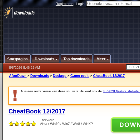
Registreren
|
Login:
Startpagina
Downloads
Top downloads
Meer
8/8/2026 8:46:29 AM
AfterDawn
>
Downloads
>
Desktop
>
Game tools
>
CheatBook 12/2017
Dit is een oude versie van deze software. Je kunt ook de
08/2020 (laatste stabiele 
CheatBook 12/2017
Freeware
DOW
Vista / Win10 / Win7 / Win8 / WinXP