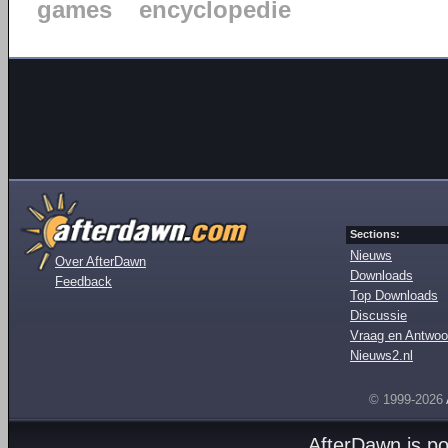
games
encyclopedie
Sections:
Nieuws
Over AfterDawn
Downloads
Feedback
Top Downloads
Discussie
Vraag en Antwoo
Nieuws2.nl
© 1999-2026
AfterDawn is p