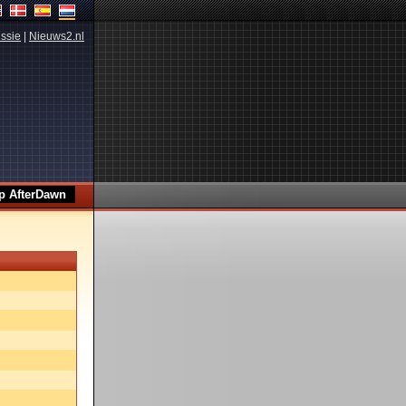
ssie
|
Nieuws2.nl