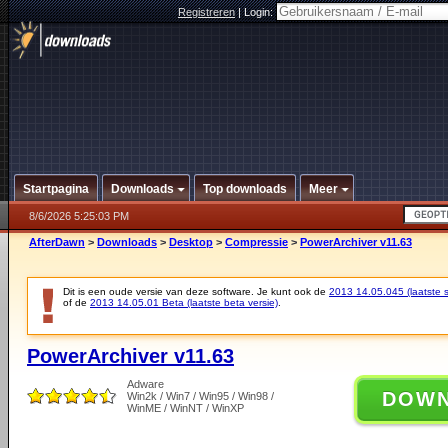
Registreren
|
Login:
Startpagina
Downloads
Top downloads
Meer
8/6/2026 5:25:03 PM
AfterDawn
>
Downloads
>
Desktop
>
Compressie
>
PowerArchiver v11.63
Dit is een oude versie van deze software. Je kunt ook de
2013 14.05.045 (laatste s
of de
2013 14.05.01 Beta (laatste beta versie)
.
PowerArchiver v11.63
Adware
DOW
Win2k / Win7 / Win95 / Win98 /
WinME / WinNT / WinXP