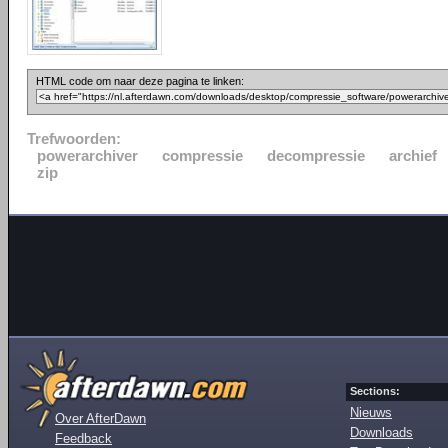
HTML code om naar deze pagina te linken:
Trefwoorden:
powerarchiver
compressie
decompressie
archief
zip
Sections:
Nieuws
Over AfterDawn
Downloads
Feedback