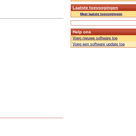
Laatste toevoegingen
Meer laatste toevoegingen
Help ons
Voeg nieuwe software toe
Voeg een software update toe