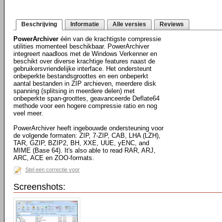
Beschrijving
Informatie
Alle versies
Reviews
PowerArchiver
één van de krachtigste compressie
utilities momenteel beschikbaar. PowerArchiver
integreert naadloos met de Windows Verkenner en
beschikt over diverse krachtige features naast de
gebruikersvriendelijke interface. Het ondersteunt
onbeperkte bestandsgroottes en een onbeperkt
aantal bestanden in ZIP archieven, meerdere disk
spanning (splitsing in meerdere delen) met
onbeperkte span-groottes, geavanceerde Deflate64
methode voor een hogere compressie ratio en nog
veel meer.
PowerArchiver heeft ingebouwde ondersteuning voor
de volgende formaten: ZIP, 7-ZIP, CAB, LHA (LZH),
TAR, GZIP, BZIP2, BH, XXE, UUE, yENC, and
MIME (Base 64). It's also able to read RAR, ARJ,
ARC, ACE en ZOO-formats.
Stel een correctie voor
Screenshots: