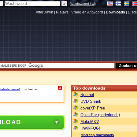
|
Wachtwoord kwijt
AfterDawn
|
Nieuws
|
Vraag en Antwoord
|
Downloads
|
Discu
Top downloads
X
tabiele versie)
downloaden.
Spotnet
DVD Shrink
coverXP Free
QuickPar (nederlands)
NLOAD
MakeMKV
HWiNFO64
Meer top downloads