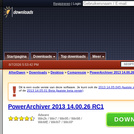
Registreren
|
Login:
Startpagina
Downloads
Top downloads
Meer
8/7/2026 5:53:42 PM
AfterDawn
>
Downloads
>
Desktop
>
Compressie
>
PowerArchiver 2013 14.00.2
Dit is een oude versie van deze software. Je kunt ook de
2013 14.05.045 (laatste s
of de
2013 14.05.01 Beta (laatste beta versie)
.
PowerArchiver 2013 14.00.26 RC1
Adware
DOW
Win2k / Win7 / Win95 / Win98 /
WinME / WinNT / WinXP