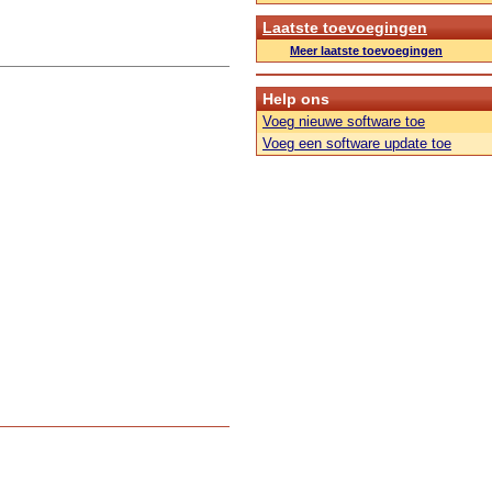
Laatste toevoegingen
Meer laatste toevoegingen
Help ons
Voeg nieuwe software toe
Voeg een software update toe