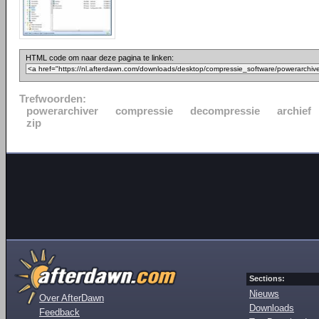
HTML code om naar deze pagina te linken:
Trefwoorden:
powerarchiver
compressie
decompressie
archief
zip
Sections:
Nieuws
Over AfterDawn
Downloads
Feedback