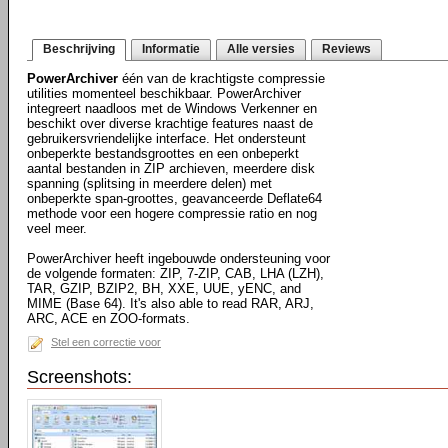
Beschrijving
Informatie
Alle versies
Reviews
PowerArchiver
één van de krachtigste compressie
utilities momenteel beschikbaar. PowerArchiver
integreert naadloos met de Windows Verkenner en
beschikt over diverse krachtige features naast de
gebruikersvriendelijke interface. Het ondersteunt
onbeperkte bestandsgroottes en een onbeperkt
aantal bestanden in ZIP archieven, meerdere disk
spanning (splitsing in meerdere delen) met
onbeperkte span-groottes, geavanceerde Deflate64
methode voor een hogere compressie ratio en nog
veel meer.
PowerArchiver heeft ingebouwde ondersteuning voor
de volgende formaten: ZIP, 7-ZIP, CAB, LHA (LZH),
TAR, GZIP, BZIP2, BH, XXE, UUE, yENC, and
MIME (Base 64). It's also able to read RAR, ARJ,
ARC, ACE en ZOO-formats.
Stel een correctie voor
Screenshots: