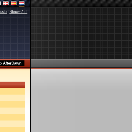
ssie
|
Nieuws2.nl