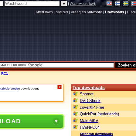
|
Wachtwoord kwijt
AfterDawn
|
Nieuws
|
Vraag en Antwoord
|
Downloads
|
Discu
6 RC1
Top downloads
X
tabiele versie)
downloaden.
Spotnet
DVD Shrink
coverXP Free
QuickPar (nederlands)
NLOAD
MakeMKV
HWiNFO64
Meer top downloads