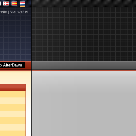
ssie
|
Nieuws2.nl