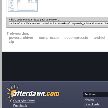
HTML code om naar deze pagina te linken:
Trefwoorden:
powerarchiver
compressie
decompressie
archief
zip
Sections:
Nieuws
Over AfterDawn
Downloads
Feedback