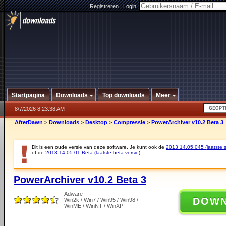
Registreren
|
Login:
Startpagina
Downloads
Top downloads
Meer
8/7/2026 8:23:38 AM
AfterDawn
>
Downloads
>
Desktop
>
Compressie
>
PowerArchiver v10.2 Beta 3
Dit is een oude versie van deze software. Je kunt ook de
2013 14.05.045 (laatste s
of de
2013 14.05.01 Beta (laatste beta versie)
.
PowerArchiver v10.2 Beta 3
Adware
DOW
Win2k / Win7 / Win95 / Win98 /
WinME / WinNT / WinXP