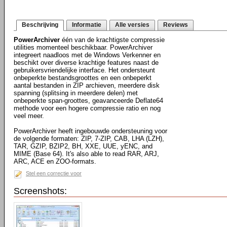
Beschrijving
Informatie
Alle versies
Reviews
PowerArchiver
één van de krachtigste compressie
utilities momenteel beschikbaar. PowerArchiver
integreert naadloos met de Windows Verkenner en
beschikt over diverse krachtige features naast de
gebruikersvriendelijke interface. Het ondersteunt
onbeperkte bestandsgroottes en een onbeperkt
aantal bestanden in ZIP archieven, meerdere disk
spanning (splitsing in meerdere delen) met
onbeperkte span-groottes, geavanceerde Deflate64
methode voor een hogere compressie ratio en nog
veel meer.
PowerArchiver heeft ingebouwde ondersteuning voor
de volgende formaten: ZIP, 7-ZIP, CAB, LHA (LZH),
TAR, GZIP, BZIP2, BH, XXE, UUE, yENC, and
MIME (Base 64). It's also able to read RAR, ARJ,
ARC, ACE en ZOO-formats.
Stel een correctie voor
Screenshots: