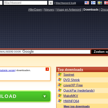
|
Wachtwoord kwijt
AfterDawn
|
Nieuws
|
Vraag en Antwoord
|
Downloads
|
Discu
Top downloads
X
tabiele versie)
downloaden.
Spotnet
DVD Shrink
coverXP Free
QuickPar (nederlands)
NLOAD
MakeMKV
HWiNFO64
Meer top downloads