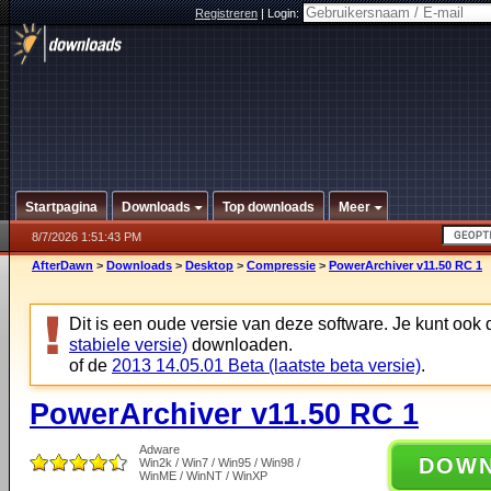
Registreren
|
Login:
Startpagina
Downloads
Top downloads
Meer
8/7/2026 1:51:43 PM
AfterDawn
>
Downloads
>
Desktop
>
Compressie
>
PowerArchiver v11.50 RC 1
Dit is een oude versie van deze software. Je kunt ook
stabiele versie)
downloaden.
of de
2013 14.05.01 Beta (laatste beta versie)
.
PowerArchiver v11.50 RC 1
Adware
DOW
Win2k / Win7 / Win95 / Win98 /
WinME / WinNT / WinXP