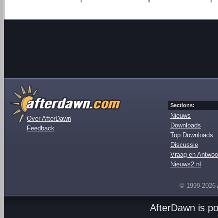
Sections:
Nieuws
Over AfterDawn
Downloads
Feedback
Top Downloads
Discussie
Vraag en Antwoo
Nieuws2.nl
© 1999-2026
AfterDawn is p