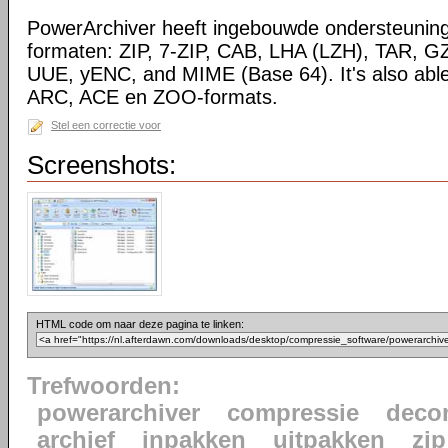
PowerArchiver heeft ingebouwde ondersteuning
formaten: ZIP, 7-ZIP, CAB, LHA (LZH), TAR, G
UUE, yENC, and MIME (Base 64). It's also abl
ARC, ACE en ZOO-formats.
Stel een correctie voor
Screenshots:
HTML code om naar deze pagina te linken:
Trefwoorden:
powerarchiver
compressie
deco
archief
inpakken
uitpakken
zip