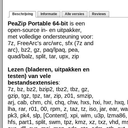
Beschrijving
Informatie
Alle versies
Reviews
PeaZip Portable 64-bit
is een
open-source in- en uitpakker,
met volledige ondersteuning voor:
7z, FreeArc's arc/wrc, sfx (7z and
arc), bz2, gz, paq/lpaq, pea,
quad/balz, split, tar, upx, zip
Lezen (bladeren, uitpakken en
testen) van vele
bestandsextensies
:
7z, bz, bz2, bzip2, tbz2, tbz, gz,
gzip, tgz, tpz, tar, zip, z01, smzip,
arj, cab, chm, chi, chq, chw, hxs, hxi, hxr, hxq, h
lha, rar, r01, 00, rpm, z, taz, tz, iso, jar, ear, w
pk3, pk4, slp, [Content], xpi, wim, u3p, lzma86,
hfs, part1, split, swm, tpz, kmz, xz, txz, vhd, ms