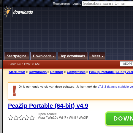
Registreren
|
Login:
Startpagina
Downloads
Top downloads
Meer
8/8/2026 11:26:38 AM
AfterDawn
>
Downloads
>
Desktop
>
Compressie
>
PeaZip Portable (64-bit) v4.9
Dit is een oude versie van deze software. Je kunt ook de
v7.3.2 (laatste stabiele ve
PeaZip Portable (64-bit) v4.9
Open source
DOW
Vista / Win10 / Win7 / Win8 / WinXP