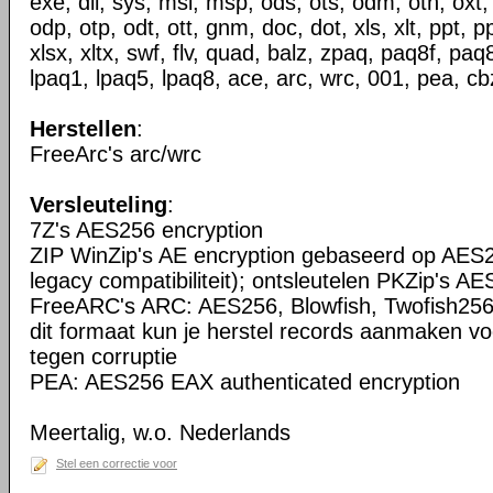
exe, dll, sys, msi, msp, ods, ots, odm, oth, oxt,
odp, otp, odt, ott, gnm, doc, dot, xls, xlt, ppt, p
xlsx, xltx, swf, flv, quad, balz, zpaq, paq8f, pa
lpaq1, lpaq5, lpaq8, ace, arc, wrc, 001, pea, cbz
Herstellen
:
FreeArc's arc/wrc
Versleuteling
:
7Z's AES256 encryption
ZIP WinZip's AE encryption gebaseerd op AES2
legacy compatibiliteit); ontsleutelen PKZip's AE
FreeARC's ARC: AES256, Blowfish, Twofish256
dit formaat kun je herstel records aanmaken vo
tegen corruptie
PEA: AES256 EAX authenticated encryption
Meertalig, w.o. Nederlands
Stel een correctie voor