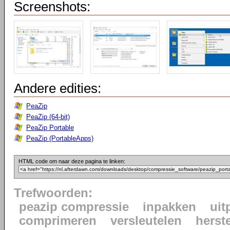
Screenshots:
Andere edities:
PeaZip
PeaZip (64-bit)
PeaZip Portable
PeaZip (PortableApps)
HTML code om naar deze pagina te linken:
Trefwoorden:
peazip compressie
inpakken
uit
comprimeren
versleutelen
herst