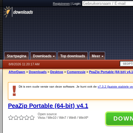
Registreren
|
Login:
Startpagina
Downloads
Top downloads
Meer
8/8/2026 11:20:17 AM
AfterDawn
>
Downloads
>
Desktop
>
Compressie
>
PeaZip Portable (64-bit) v4.1
Dit is een oude versie van deze software. Je kunt ook de
v7.3.2 (laatste stabiele ve
PeaZip Portable (64-bit) v4.1
Open source
DOW
Vista / Win10 / Win7 / Win8 / WinXP