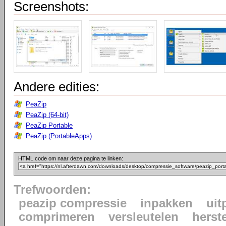
Screenshots:
Andere edities:
PeaZip
PeaZip (64-bit)
PeaZip Portable
PeaZip (PortableApps)
HTML code om naar deze pagina te linken:
Trefwoorden:
peazip compressie
inpakken
uit
comprimeren
versleutelen
herst