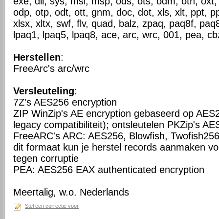
exe, dll, sys, msi, msp, ods, ots, odm, oth, oxt,
odp, otp, odt, ott, gnm, doc, dot, xls, xlt, ppt, p
xlsx, xltx, swf, flv, quad, balz, zpaq, paq8f, pa
lpaq1, lpaq5, lpaq8, ace, arc, wrc, 001, pea, cbz
Herstellen
:
FreeArc's arc/wrc
Versleuteling
:
7Z's AES256 encryption
ZIP WinZip's AE encryption gebaseerd op AES2
legacy compatibiliteit); ontsleutelen PKZip's AE
FreeARC's ARC: AES256, Blowfish, Twofish256
dit formaat kun je herstel records aanmaken vo
tegen corruptie
PEA: AES256 EAX authenticated encryption
Meertalig, w.o. Nederlands
Stel een correctie voor