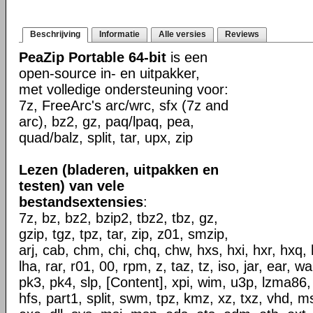
Beschrijving
Informatie
Alle versies
Reviews
PeaZip Portable 64-bit
is een
open-source in- en uitpakker,
met volledige ondersteuning voor:
7z, FreeArc's arc/wrc, sfx (7z and
arc), bz2, gz, paq/lpaq, pea,
quad/balz, split, tar, upx, zip
Lezen (bladeren, uitpakken en
testen) van vele
bestandsextensies
:
7z, bz, bz2, bzip2, tbz2, tbz, gz,
gzip, tgz, tpz, tar, zip, z01, smzip,
arj, cab, chm, chi, chq, chw, hxs, hxi, hxr, hxq, h
lha, rar, r01, 00, rpm, z, taz, tz, iso, jar, ear, w
pk3, pk4, slp, [Content], xpi, wim, u3p, lzma86,
hfs, part1, split, swm, tpz, kmz, xz, txz, vhd, ms