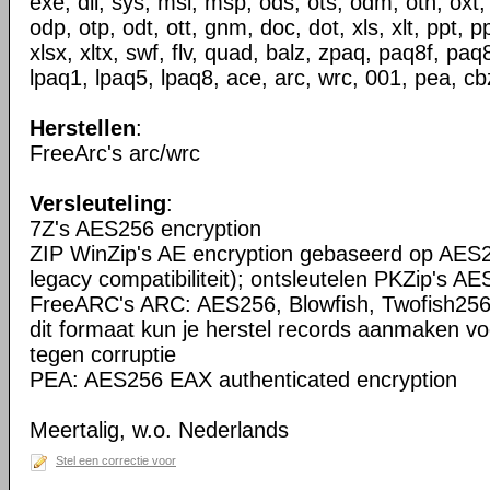
exe, dll, sys, msi, msp, ods, ots, odm, oth, oxt,
odp, otp, odt, ott, gnm, doc, dot, xls, xlt, ppt, p
xlsx, xltx, swf, flv, quad, balz, zpaq, paq8f, pa
lpaq1, lpaq5, lpaq8, ace, arc, wrc, 001, pea, cbz
Herstellen
:
FreeArc's arc/wrc
Versleuteling
:
7Z's AES256 encryption
ZIP WinZip's AE encryption gebaseerd op AES2
legacy compatibiliteit); ontsleutelen PKZip's AE
FreeARC's ARC: AES256, Blowfish, Twofish256
dit formaat kun je herstel records aanmaken vo
tegen corruptie
PEA: AES256 EAX authenticated encryption
Meertalig, w.o. Nederlands
Stel een correctie voor