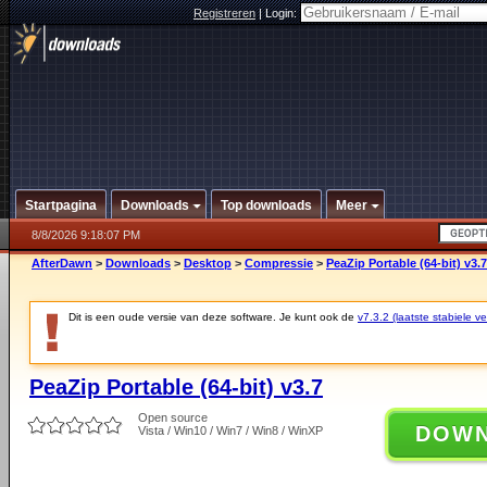
Registreren
|
Login:
Startpagina
Downloads
Top downloads
Meer
8/8/2026 9:18:07 PM
AfterDawn
>
Downloads
>
Desktop
>
Compressie
>
PeaZip Portable (64-bit) v3.7
Dit is een oude versie van deze software. Je kunt ook de
v7.3.2 (laatste stabiele ve
PeaZip Portable (64-bit) v3.7
Open source
DOW
Vista / Win10 / Win7 / Win8 / WinXP