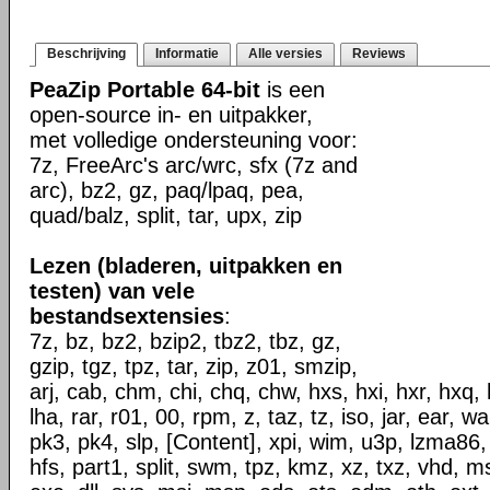
Beschrijving
Informatie
Alle versies
Reviews
PeaZip Portable 64-bit
is een
open-source in- en uitpakker,
met volledige ondersteuning voor:
7z, FreeArc's arc/wrc, sfx (7z and
arc), bz2, gz, paq/lpaq, pea,
quad/balz, split, tar, upx, zip
Lezen (bladeren, uitpakken en
testen) van vele
bestandsextensies
:
7z, bz, bz2, bzip2, tbz2, tbz, gz,
gzip, tgz, tpz, tar, zip, z01, smzip,
arj, cab, chm, chi, chq, chw, hxs, hxi, hxr, hxq, h
lha, rar, r01, 00, rpm, z, taz, tz, iso, jar, ear, w
pk3, pk4, slp, [Content], xpi, wim, u3p, lzma86,
hfs, part1, split, swm, tpz, kmz, xz, txz, vhd, ms