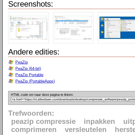
Screenshots:
Andere edities:
PeaZip
PeaZip (64-bit)
PeaZip Portable
PeaZip (PortableApps)
HTML code om naar deze pagina te linken:
Trefwoorden:
peazip compressie
inpakken
uit
comprimeren
versleutelen
herst