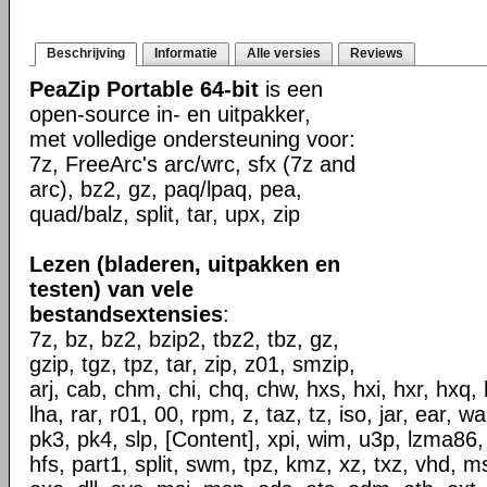
Beschrijving
Informatie
Alle versies
Reviews
PeaZip Portable 64-bit
is een
open-source in- en uitpakker,
met volledige ondersteuning voor:
7z, FreeArc's arc/wrc, sfx (7z and
arc), bz2, gz, paq/lpaq, pea,
quad/balz, split, tar, upx, zip
Lezen (bladeren, uitpakken en
testen) van vele
bestandsextensies
:
7z, bz, bz2, bzip2, tbz2, tbz, gz,
gzip, tgz, tpz, tar, zip, z01, smzip,
arj, cab, chm, chi, chq, chw, hxs, hxi, hxr, hxq, h
lha, rar, r01, 00, rpm, z, taz, tz, iso, jar, ear, w
pk3, pk4, slp, [Content], xpi, wim, u3p, lzma86,
hfs, part1, split, swm, tpz, kmz, xz, txz, vhd, ms