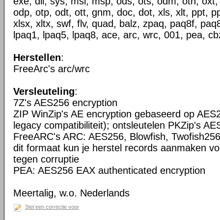
exe, dll, sys, msi, msp, ods, ots, odm, oth, oxt,
odp, otp, odt, ott, gnm, doc, dot, xls, xlt, ppt, p
xlsx, xltx, swf, flv, quad, balz, zpaq, paq8f, pa
lpaq1, lpaq5, lpaq8, ace, arc, wrc, 001, pea, cbz
Herstellen
:
FreeArc's arc/wrc
Versleuteling
:
7Z's AES256 encryption
ZIP WinZip's AE encryption gebaseerd op AES2
legacy compatibiliteit); ontsleutelen PKZip's AE
FreeARC's ARC: AES256, Blowfish, Twofish256
dit formaat kun je herstel records aanmaken vo
tegen corruptie
PEA: AES256 EAX authenticated encryption
Meertalig, w.o. Nederlands
Stel een correctie voor