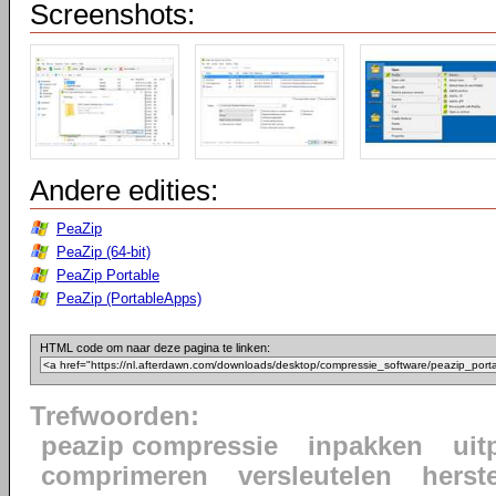
Screenshots:
Andere edities:
PeaZip
PeaZip (64-bit)
PeaZip Portable
PeaZip (PortableApps)
HTML code om naar deze pagina te linken:
Trefwoorden:
peazip compressie
inpakken
uit
comprimeren
versleutelen
herst