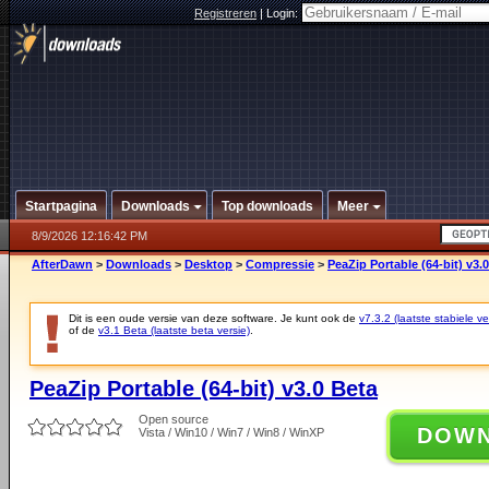
Registreren
|
Login:
Startpagina
Downloads
Top downloads
Meer
8/9/2026 12:16:42 PM
AfterDawn
>
Downloads
>
Desktop
>
Compressie
>
PeaZip Portable (64-bit) v3.
Dit is een oude versie van deze software. Je kunt ook de
v7.3.2 (laatste stabiele ve
of de
v3.1 Beta (laatste beta versie)
.
PeaZip Portable (64-bit) v3.0 Beta
Open source
DOW
Vista / Win10 / Win7 / Win8 / WinXP