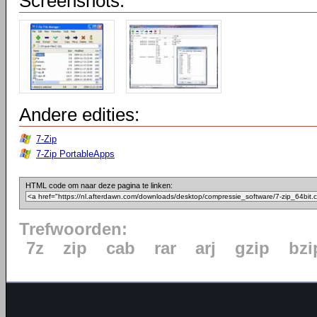
Screenshots:
Andere edities:
7-Zip
7-Zip PortableApps
HTML code om naar deze pagina te linken:
Trefwoorden:
7z
zip
cab
rar
arj
gzip
bzi