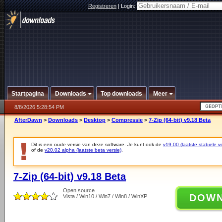
Registreren
|
Login:
Startpagina
Downloads
Top downloads
Meer
8/8/2026 5:28:54 PM
AfterDawn
>
Downloads
>
Desktop
>
Compressie
>
7-Zip (64-bit) v9.18 Beta
Dit is een oude versie van deze software. Je kunt ook de
v19.00 (laatste stabiele ve
of de
v20.02 alpha (laatste beta versie)
.
7-Zip (64-bit) v9.18 Beta
Open source
DOW
Vista / Win10 / Win7 / Win8 / WinXP