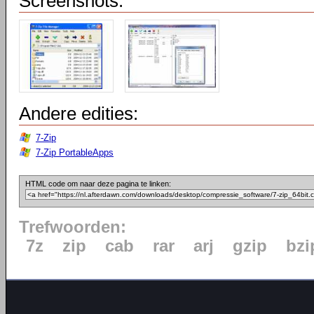
Screenshots:
Andere edities:
7-Zip
7-Zip PortableApps
HTML code om naar deze pagina te linken:
Trefwoorden:
7z
zip
cab
rar
arj
gzip
bzi