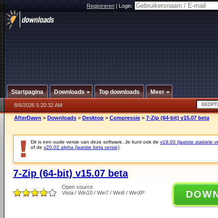
Registreren
|
Login:
Startpagina
Downloads
Top downloads
Meer
8/6/2026 5:20:32 AM
AfterDawn
>
Downloads
>
Desktop
>
Compressie
>
7-Zip (64-bit) v15.07 beta
Dit is een oude versie van deze software. Je kunt ook de
v19.00 (laatste stabiele ve
of de
v20.02 alpha (laatste beta versie)
.
7-Zip (64-bit) v15.07 beta
Open source
DOW
Vista / Win10 / Win7 / Win8 / WinXP