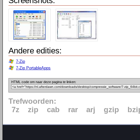
Screenshots:
Andere edities:
7-Zip
7-Zip PortableApps
HTML code om naar deze pagina te linken:
Trefwoorden:
7z
zip
cab
rar
arj
gzip
bzi