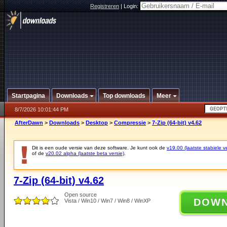
Registreren
|
Login:
Startpagina
Downloads
Top downloads
Meer
8/7/2026 10:01:44 PM
AfterDawn
>
Downloads
>
Desktop
>
Compressie
>
7-Zip (64-bit) v4.62
Dit is een oude versie van deze software. Je kunt ook de
v19.00 (laatste stabiele ve
of de
v20.02 alpha (laatste beta versie)
.
7-Zip (64-bit) v4.62
Open source
DOW
Vista / Win10 / Win7 / Win8 / WinXP