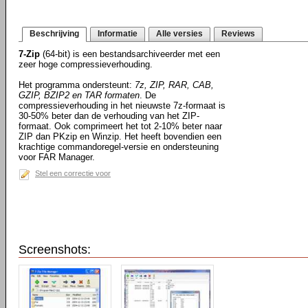
Beschrijving
Informatie
Alle versies
Reviews
7-Zip
(64-bit) is een bestandsarchiveerder met een
zeer hoge compressieverhouding.
Het programma ondersteunt:
7z, ZIP, RAR, CAB,
GZIP, BZIP2 en TAR formaten
. De
compressieverhouding in het nieuwste 7z-formaat is
30-50% beter dan de verhouding van het ZIP-
formaat. Ook comprimeert het tot 2-10% beter naar
ZIP dan PKzip en Winzip. Het heeft bovendien een
krachtige commandoregel-versie en ondersteuning
voor FAR Manager.
Stel een correctie voor
Screenshots: