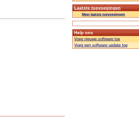
Laatste toevoegingen
Meer laatste toevoegingen
Help ons
Voeg nieuwe software toe
Voeg een software update toe