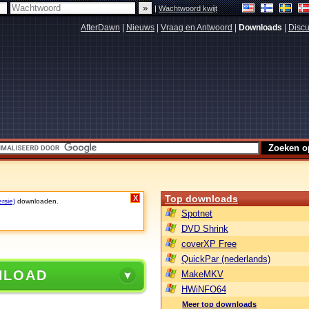
|
Wachtwoord kwijt
AfterDawn
|
Nieuws
|
Vraag en Antwoord
|
Downloads
|
Discu
Top downloads
X
rsie)
downloaden.
Spotnet
DVD Shrink
coverXP Free
QuickPar (nederlands)
NLOAD
MakeMKV
HWiNFO64
Meer top downloads