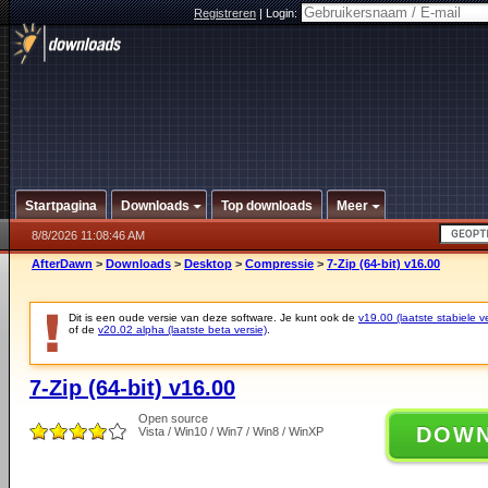
Registreren
|
Login:
Startpagina
Downloads
Top downloads
Meer
8/8/2026 11:08:46 AM
AfterDawn
>
Downloads
>
Desktop
>
Compressie
>
7-Zip (64-bit) v16.00
Dit is een oude versie van deze software. Je kunt ook de
v19.00 (laatste stabiele ve
of de
v20.02 alpha (laatste beta versie)
.
7-Zip (64-bit) v16.00
Open source
DOW
Vista / Win10 / Win7 / Win8 / WinXP