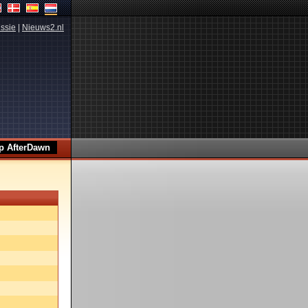
ssie
|
Nieuws2.nl