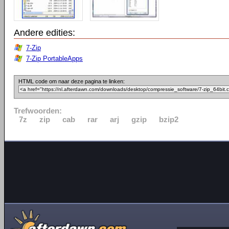
Andere edities:
7-Zip
7-Zip PortableApps
HTML code om naar deze pagina te linken:
Trefwoorden:
7z
zip
cab
rar
arj
gzip
bzip2