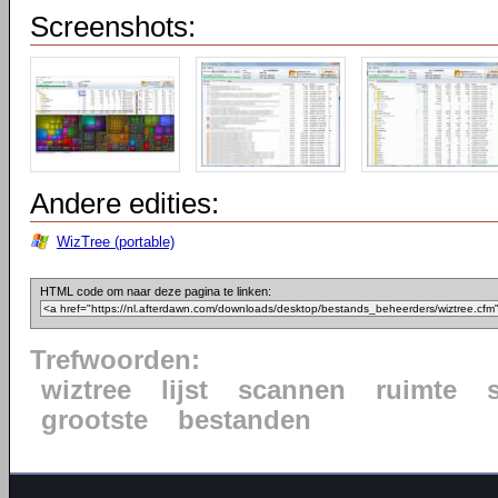
Screenshots:
Andere edities:
WizTree (portable)
HTML code om naar deze pagina te linken:
Trefwoorden:
wiztree
lijst
scannen
ruimte
grootste
bestanden