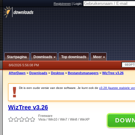
Registreren
|
Login:
Startpagina
Downloads
Top downloads
Meer
8/6/2026 5:56:08 PM
AfterDawn
>
Downloads
>
Desktop
>
Bestandsmanagers
>
WizTree v3.26
Dit is een oude versie van deze software. Je kunt ook de
v3.28 (laatste stabiele ver
WizTree v3.26
Freeware
DOW
Vista / Win10 / Win7 / Win8 / WinXP