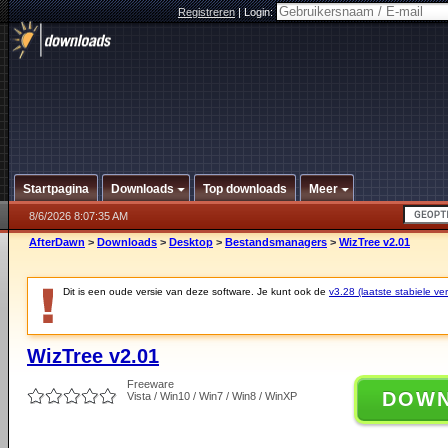
Registreren
|
Login:
Startpagina
Downloads
Top downloads
Meer
8/6/2026 8:07:35 AM
AfterDawn
>
Downloads
>
Desktop
>
Bestandsmanagers
>
WizTree v2.01
Dit is een oude versie van deze software. Je kunt ook de
v3.28 (laatste stabiele ver
WizTree v2.01
Freeware
DOW
Vista / Win10 / Win7 / Win8 / WinXP