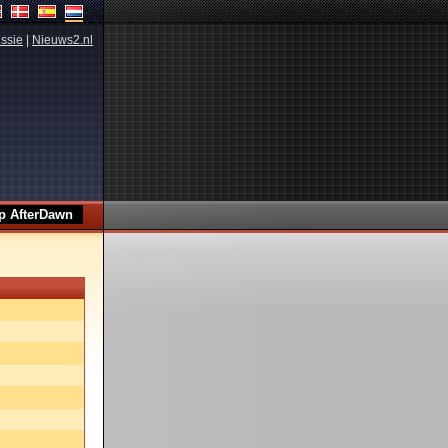
ssie
|
Nieuws2.nl