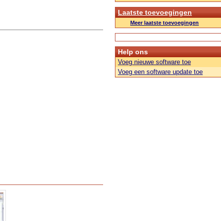
Laatste toevoegingen
Meer laatste toevoegingen
Help ons
Voeg nieuwe software toe
Voeg een software update toe