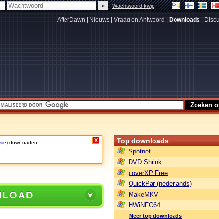
|
Wachtwoord kwijt
AfterDawn
|
Nieuws
|
Vraag en Antwoord
|
Downloads
|
Discu
Top downloads
X
sie)
downloaden.
Spotnet
DVD Shrink
coverXP Free
QuickPar (nederlands)
NLOAD
MakeMKV
HWiNFO64
Meer top downloads