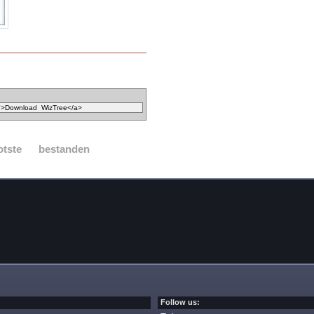
otste
bestanden
Follow us: