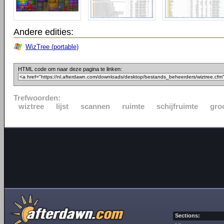
Andere edities:
WizTree (portable)
HTML code om naar deze pagina te linken:
Trefwoorden:
wiztree
lijst
scannen
ruimte
schijfruimte
gro
Sections: