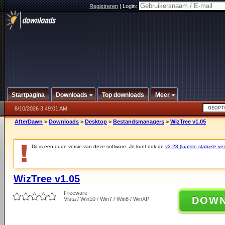
Registreren
|
Login:
Startpagina
Downloads
Top downloads
Meer
8/10/2026 3:49:01 AM
AfterDawn
>
Downloads
>
Desktop
>
Bestandsmanagers
>
WizTree v1.05
Dit is een oude versie van deze software. Je kunt ook de
v3.28 (laatste stabiele ver
WizTree v1.05
Freeware
DOW
Vista / Win10 / Win7 / Win8 / WinXP