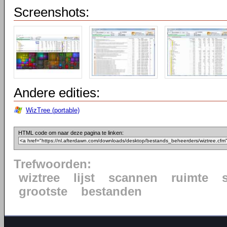
Screenshots:
Andere edities:
WizTree (portable)
HTML code om naar deze pagina te linken:
Trefwoorden:
wiztree
lijst
scannen
ruimte
grootste
bestanden