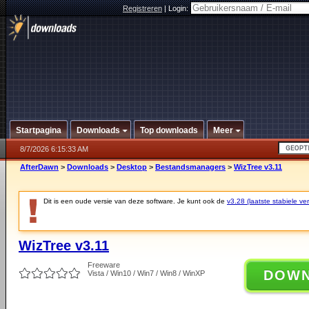
Registreren
|
Login:
Startpagina
Downloads
Top downloads
Meer
8/7/2026 6:15:33 AM
AfterDawn
>
Downloads
>
Desktop
>
Bestandsmanagers
>
WizTree v3.11
Dit is een oude versie van deze software. Je kunt ook de
v3.28 (laatste stabiele ver
WizTree v3.11
Freeware
DOW
Vista / Win10 / Win7 / Win8 / WinXP