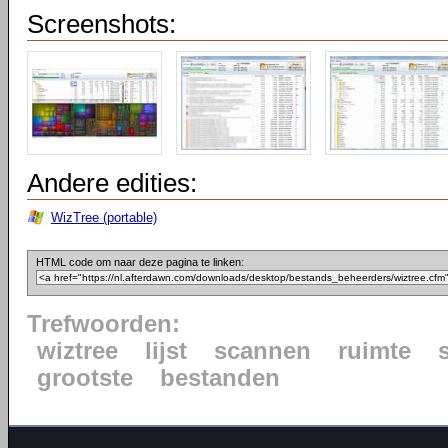
Screenshots:
Andere edities:
WizTree (portable)
HTML code om naar deze pagina te linken:
Trefwoorden:
wiztree
lijst
scannen
ruimte
grootste
bestanden