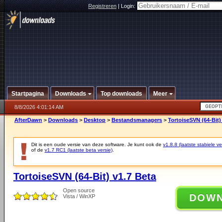
Registreren
|
Login:
Startpagina
Downloads
Top downloads
Meer
8/8/2026 4:01:14 AM
AfterDawn
>
Downloads
>
Desktop
>
Bestandsmanagers
>
TortoiseSVN (64-Bit)
Dit is een oude versie van deze software. Je kunt ook de
v1.8.8 (laatste stabiele ve
of de
v1.7 RC1 (laatste beta versie)
.
TortoiseSVN (64-Bit) v1.7 Beta
Open source
DOW
Vista / WinXP