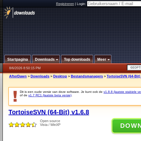
Registreren
|
Login:
Startpagina
Downloads
Top downloads
Meer
8/6/2026 8:50:15 PM
AfterDawn
>
Downloads
>
Desktop
>
Bestandsmanagers
>
TortoiseSVN (64-Bit) 
Dit is een oude versie van deze software. Je kunt ook de
v1.8.8 (laatste stabiele ve
of de
v1.7 RC1 (laatste beta versie)
.
TortoiseSVN (64-Bit) v1.6.8
Open source
DOW
Vista / WinXP