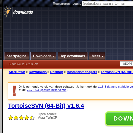
Registreren
|
Login:
Startpagina
Downloads
Top downloads
Meer
8/7/2026 2:00:18 PM
AfterDawn
>
Downloads
>
Desktop
>
Bestandsmanagers
>
TortoiseSVN (64-Bit) 
Dit is een oude versie van deze software. Je kunt ook de
v1.8.8 (laatste stabiele ve
of de
v1.7 RC1 (laatste beta versie)
.
TortoiseSVN (64-Bit) v1.6.4
Open source
DOW
Vista / WinXP