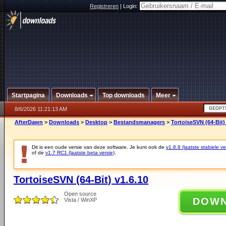
Registreren
|
Login:
Startpagina
Downloads
Top downloads
Meer
8/6/2026 11:21:13 AM
AfterDawn
>
Downloads
>
Desktop
>
Bestandsmanagers
>
TortoiseSVN (64-Bit)
Dit is een oude versie van deze software. Je kunt ook de
v1.8.8 (laatste stabiele ve
of de
v1.7 RC1 (laatste beta versie)
.
TortoiseSVN (64-Bit) v1.6.10
Open source
DOW
Vista / WinXP