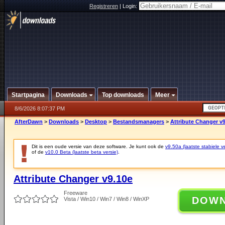
Registreren
|
Login:
Startpagina
Downloads
Top downloads
Meer
8/6/2026 8:07:37 PM
AfterDawn
>
Downloads
>
Desktop
>
Bestandsmanagers
>
Attribute Changer v
Dit is een oude versie van deze software. Je kunt ook de
v9.50a (laatste stabiele ve
of de
v10.0 Beta (laatste beta versie)
.
Attribute Changer v9.10e
Freeware
DOW
Vista / Win10 / Win7 / Win8 / WinXP