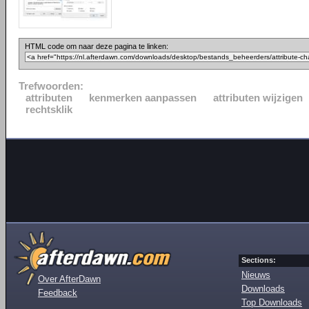
HTML code om naar deze pagina te linken:
Trefwoorden:
attributen
kenmerken aanpassen
attributen wijzigen
rechtsklik
Sections:
Nieuws
Over AfterDawn
Downloads
Feedback
Top Downloads