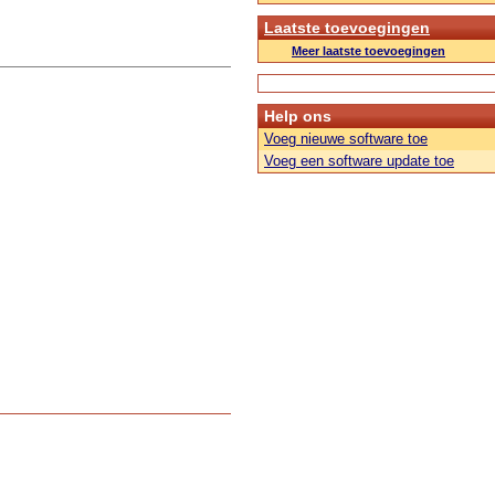
Laatste toevoegingen
Meer laatste toevoegingen
Help ons
Voeg nieuwe software toe
Voeg een software update toe