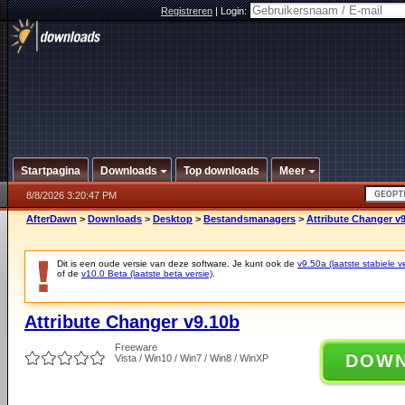
Registreren
|
Login:
Startpagina
Downloads
Top downloads
Meer
8/8/2026 3:20:47 PM
AfterDawn
>
Downloads
>
Desktop
>
Bestandsmanagers
>
Attribute Changer v
Dit is een oude versie van deze software. Je kunt ook de
v9.50a (laatste stabiele ve
of de
v10.0 Beta (laatste beta versie)
.
Attribute Changer v9.10b
Freeware
DOW
Vista / Win10 / Win7 / Win8 / WinXP