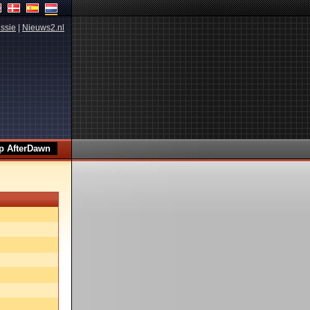
ssie
|
Nieuws2.nl