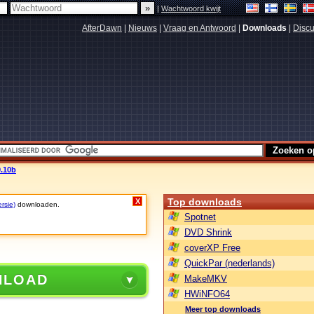
|
Wachtwoord kwijt
AfterDawn
|
Nieuws
|
Vraag en Antwoord
|
Downloads
|
Discu
9.10b
Top downloads
X
rsie)
downloaden.
Spotnet
DVD Shrink
coverXP Free
QuickPar (nederlands)
NLOAD
MakeMKV
HWiNFO64
Meer top downloads