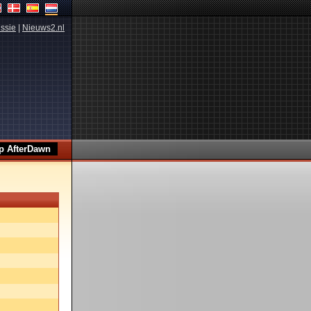
ssie
|
Nieuws2.nl