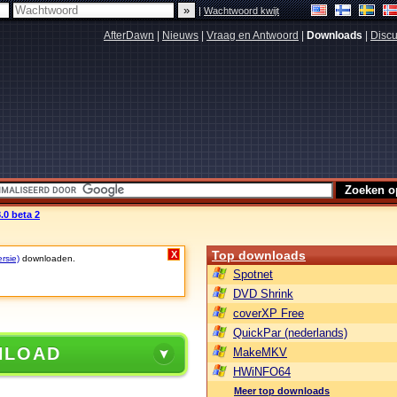
|
Wachtwoord kwijt
AfterDawn
|
Nieuws
|
Vraag en Antwoord
|
Downloads
|
Discu
.0 beta 2
Top downloads
X
rsie)
downloaden.
Spotnet
DVD Shrink
coverXP Free
QuickPar (nederlands)
NLOAD
MakeMKV
HWiNFO64
Meer top downloads