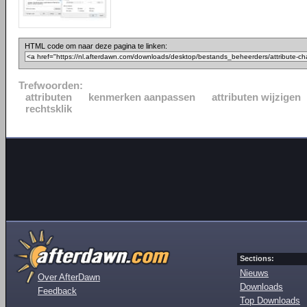
HTML code om naar deze pagina te linken:
Trefwoorden:
attributen
kenmerken aanpassen
attributen wijzigen
rechtsklik
Sections:
Nieuws
Over AfterDawn
Downloads
Feedback
Top Downloads