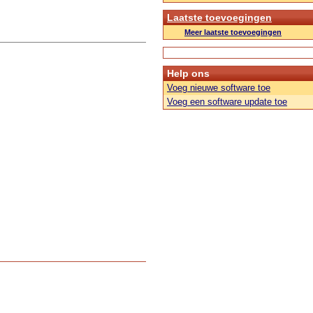
Laatste toevoegingen
Meer laatste toevoegingen
Help ons
Voeg nieuwe software toe
Voeg een software update toe