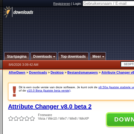
Registreren
|
Login:
Startpagina
Downloads
Top downloads
Meer
8/6/2026 3:09:42 AM
AfterDawn
>
Downloads
>
Desktop
>
Bestandsmanagers
>
Attribute Changer v8
Dit is een oude versie van deze software. Je kunt ook de
v9.50a (laatste stabiele ve
of de
v10.0 Beta (laatste beta versie)
.
Attribute Changer v8.0 beta 2
Freeware
DOW
Vista / Win10 / Win7 / Win8 / WinXP