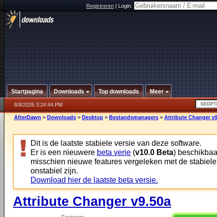
Registreren
|
Login:
Startpagina
Downloads
Top downloads
Meer
8/8/2026 3:24:44 PM
AfterDawn
>
Downloads
>
Desktop
>
Bestandsmanagers
>
Attribute Changer v
Dit is de laatste stabiele versie van deze software.
Er is een nieuwere
beta verie
(
v10.0 Beta
) beschikbaa
misschien nieuwe features vergeleken met de stabiele
onstabiel zijn.
Download hier de laatste beta versie.
Attribute Changer v9.50a