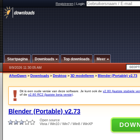
Registreren
|
Login:
Startpagina
Downloads
Top downloads
Meer
8/9/2026 11:30:05 AM
AfterDawn
>
Downloads
>
Desktop
>
3D modelleren
>
Blender (Portable) v2.73
Dit is een oude versie van deze software. Je kunt ook de
v2.80 (laatste stabiele ver
of de
v2.80 RC2 (laatste beta versie)
.
Blender (Portable) v2.73
Open source
DOW
Vista / Win10 / Win7 / Win8 / WinXP