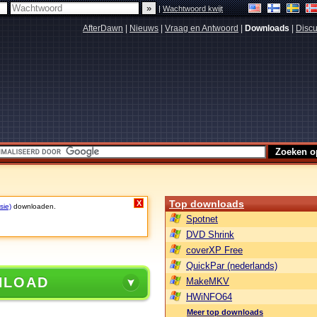
|
Wachtwoord kwijt
AfterDawn
|
Nieuws
|
Vraag en Antwoord
|
Downloads
|
Discu
Top downloads
X
sie)
downloaden.
Spotnet
DVD Shrink
coverXP Free
QuickPar (nederlands)
NLOAD
MakeMKV
HWiNFO64
Meer top downloads