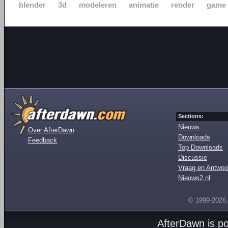
blender
3d
modeleren
animatie
render
game
Sections:
Nieuws
Over AfterDawn
Downloads
Feedback
Top Downloads
Discussie
Vraag en Antwoo
Nieuws2.nl
© 1999-2026
AfterDawn is p