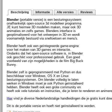
Beschrijving
Informatie
Alle versies
Reviews
Blender
(portable versie) is een besturingssysteem
onafhankelijk open-source 3d modelleer programma.
JE kunt hiermee 3D modellen maken, maar ook 3D
animaties en zelfs games. Blenders interface is
geoptimaliseerd voor het ontwerpen in 3D en wordt
voornamelijk bestuurd via sneltoetsen en menu's.
Blender heeft ook een geïntegreerde game-engine
voor het maken van 3D games en interactie.
Ondanks dat het open-source software is, in Blender
ook geschikt voor professioneel gebruik. Een goed
voorbeeld van zijn mogelijkheden is de film Big Buck
Bunny.
Blender zelf is geprogrammeerd met Python en dus
beschikbaar voor Windows, OS X en Linux
besturingssystemen. Om blender volledig te laten
werken in Windows moet je ook Python geïnstalleerd
hebben. Blender heeft ook een grote community en
heeft ook vele tutorials en instructies, die je leren te renderen en animere
Hier
vind je diverse Nederlandstalige handleidingen die je gratis kunt do
Dit is de portable versie en hoeft niet geïnstalleerd te worden.
Stel een correctie voor