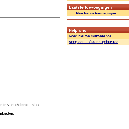
Laatste toevoegingen
Meer laatste toevoegingen
Help ons
Voeg nieuwe software toe
Voeg een software update toe
n in verschillende talen.
wnloaden.