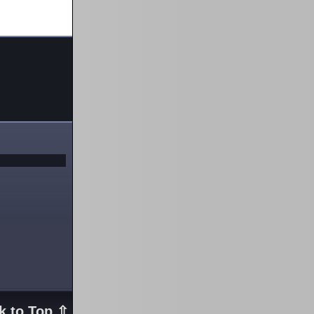
k to Top ⇧