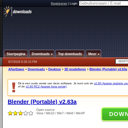
Registreren
|
Login:
Startpagina
Downloads
Top downloads
Meer
8/7/2026 6:26:15 PM
AfterDawn
>
Downloads
>
Desktop
>
3D modelleren
>
Blender (Portable) v2.63a
Dit is een oude versie van deze software. Je kunt ook de
v2.80 (laatste stabiele ver
of de
v2.80 RC2 (laatste beta versie)
.
Blender (Portable) v2.63a
Open source
DOW
Vista / Win10 / Win7 / Win8 / WinXP