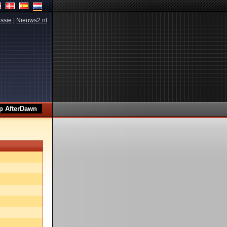
ssie
|
Nieuws2.nl