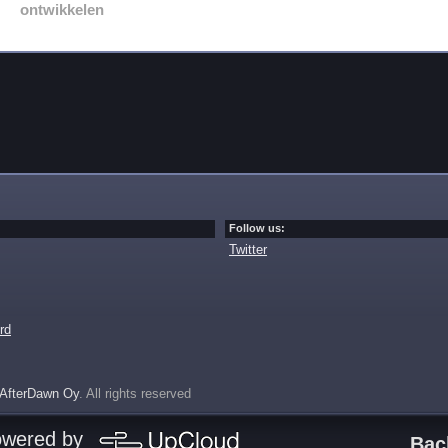
ontwikkelen
Follow us:
Twitter
rd
AfterDawn Oy
. All rights reserved
owered by
Bac