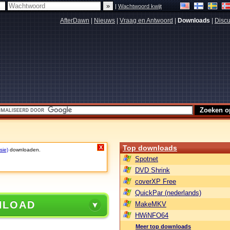
|
Wachtwoord kwijt
AfterDawn
|
Nieuws
|
Vraag en Antwoord
|
Downloads
|
Discu
Top downloads
X
sie)
downloaden.
Spotnet
DVD Shrink
coverXP Free
QuickPar (nederlands)
NLOAD
MakeMKV
HWiNFO64
Meer top downloads