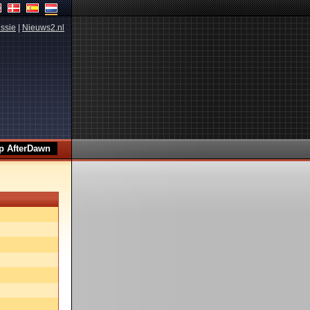
ssie
|
Nieuws2.nl