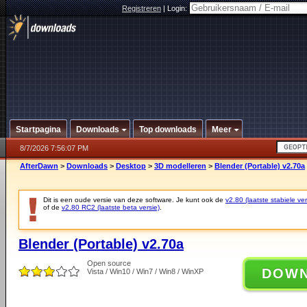
Registreren
|
Login:
Startpagina
Downloads
Top downloads
Meer
8/7/2026 7:56:07 PM
AfterDawn
>
Downloads
>
Desktop
>
3D modelleren
>
Blender (Portable) v2.70a
Dit is een oude versie van deze software. Je kunt ook de
v2.80 (laatste stabiele ver
of de
v2.80 RC2 (laatste beta versie)
.
Blender (Portable) v2.70a
Open source
DOW
Vista / Win10 / Win7 / Win8 / WinXP