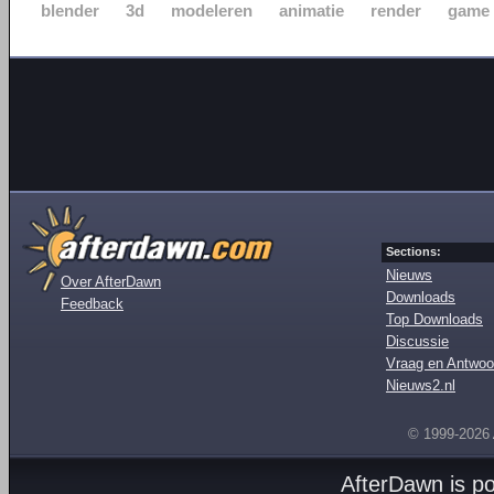
blender
3d
modeleren
animatie
render
game
Sections:
Nieuws
Over AfterDawn
Downloads
Feedback
Top Downloads
Discussie
Vraag en Antwoo
Nieuws2.nl
© 1999-2026
AfterDawn is p