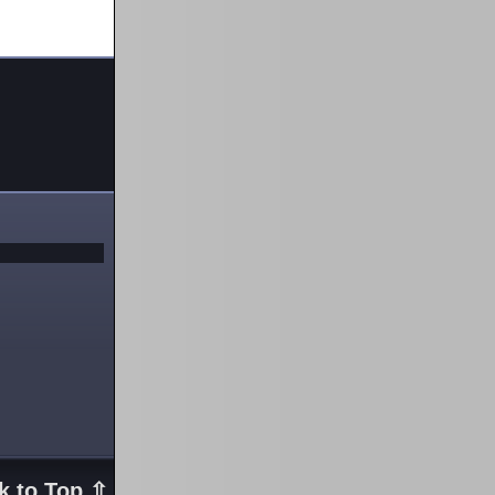
k to Top ⇧