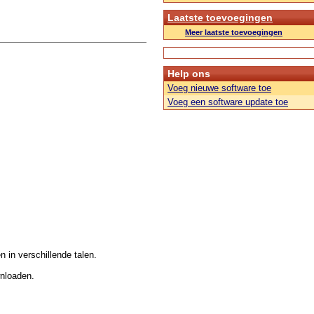
Laatste toevoegingen
Meer laatste toevoegingen
Help ons
Voeg nieuwe software toe
Voeg een software update toe
n in verschillende talen.
wnloaden.