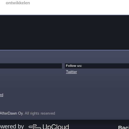
ontwikkelen
Follow us:
Twitter
rd
AfterDawn Oy
. All rights reserved
owered by
Bac