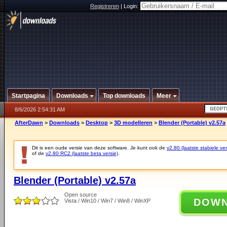
Registreren
|
Login:
Startpagina
Downloads
Top downloads
Meer
8/6/2026 2:54:31 AM
AfterDawn
>
Downloads
>
Desktop
>
3D modelleren
>
Blender (Portable) v2.57a
Dit is een oude versie van deze software. Je kunt ook de
v2.80 (laatste stabiele ver
of de
v2.80 RC2 (laatste beta versie)
.
Blender (Portable) v2.57a
Open source
DOW
Vista / Win10 / Win7 / Win8 / WinXP