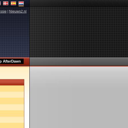
ssie
|
Nieuws2.nl