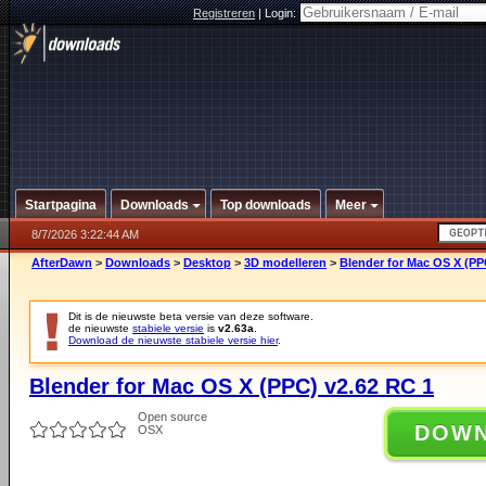
Registreren
|
Login:
Startpagina
Downloads
Top downloads
Meer
8/7/2026 3:22:44 AM
AfterDawn
>
Downloads
>
Desktop
>
3D modelleren
>
Blender for Mac OS X (PP
Dit is de nieuwste beta versie van deze software.
de nieuwste
stabiele versie
is
v2.63a
.
Download de nieuwste stabiele versie hier
.
Blender for Mac OS X (PPC) v2.62 RC 1
Open source
DOW
OSX