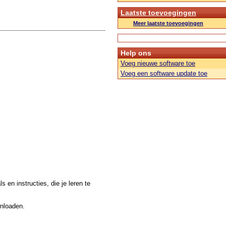
Laatste toevoegingen
Meer laatste toevoegingen
Help ons
Voeg nieuwe software toe
Voeg een software update toe
 en instructies, die je leren te
wnloaden.