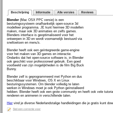
Beschrijving
Informatie
Alle versies
Reviews
Blender
(Mac OSX PPC versie) is een
besturingssysteem onafhankelijk open-source 3d
modelleer programma. JE kunt hiermee 3D modellen
maken, maar ook 3D animaties en zelfs games.
Blenders interface is geoptimaliseerd voor het
ontwerpen in 3D en wordt voornamelijk bestuurd via
sneltoetsen en menu's.
Blender heeft ook een geïntegreerde game-engine
voor het maken van 3D games en interactie.
Ondanks dat het open-source software is, in Blender
ook geschikt voor professioneel gebruik. Een goed
voorbeeld van zijn mogelijkheden is de film Big Buck
Bunny.
Blender zelf is geprogrammeerd met Python en dus
beschikbaar voor Windows, OS X en Linux
besturingssystemen. Om blender volledig te laten
werken in Windows moet je ook Python geïnstalleerd
hebben. Blender heeft ook een grote community en heeft ook vele tutorials
renderen en animeren in verschillende talen.
Hier
vind je diverse Nederlandstalige handleidingen die je gratis kunt do
Stel een correctie voor