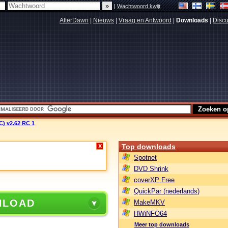
|
Wachtwoord kwijt
AfterDawn
|
Nieuws
|
Vraag en Antwoord
|
Downloads
|
Discu
C) v2.62 RC 1
Top downloads
X
Spotnet
DVD Shrink
coverXP Free
QuickPar (nederlands)
NLOAD
MakeMKV
HWiNFO64
Meer top downloads