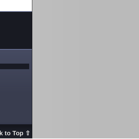
k to Top ⇧