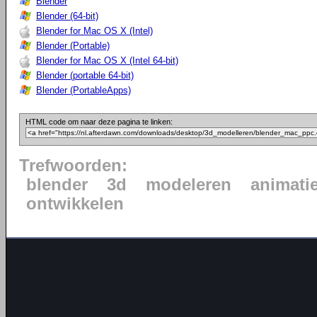
Blender
Blender (64-bit)
Blender for Mac OS X (Intel)
Blender (Portable)
Blender for Mac OS X (Intel 64-bit)
Blender (portable 64-bit)
Blender (PortableApps)
HTML code om naar deze pagina te linken:
Trefwoorden:
blender
3d
modeleren
animati
ontwikkelen