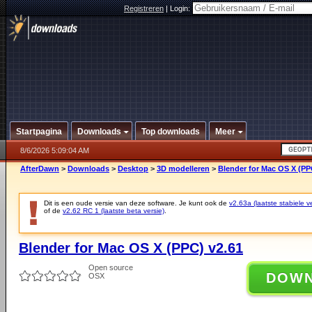
Registreren
|
Login:
Startpagina
Downloads
Top downloads
Meer
8/6/2026 5:09:04 AM
AfterDawn
>
Downloads
>
Desktop
>
3D modelleren
>
Blender for Mac OS X (PP
Dit is een oude versie van deze software. Je kunt ook de
v2.63a (laatste stabiele ve
of de
v2.62 RC 1 (laatste beta versie)
.
Blender for Mac OS X (PPC) v2.61
Open source
DOW
OSX