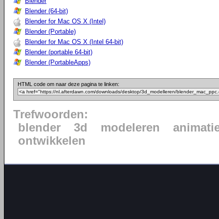
Blender
Blender (64-bit)
Blender for Mac OS X (Intel)
Blender (Portable)
Blender for Mac OS X (Intel 64-bit)
Blender (portable 64-bit)
Blender (PortableApps)
HTML code om naar deze pagina te linken:
Trefwoorden:
blender
3d
modeleren
animati
ontwikkelen