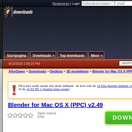
Registreren
|
Login:
Startpagina
Downloads
Top downloads
Meer
8/10/2026 1:09:23 PM
AfterDawn
>
Downloads
>
Desktop
>
3D modelleren
>
Blender for Mac OS X (PP
Dit is een oude versie van deze software. Je kunt ook de
v2.63a (laatste stabiele ve
of de
v2.62 RC 1 (laatste beta versie)
.
Blender for Mac OS X (PPC) v2.49
Open source
DOW
OSX