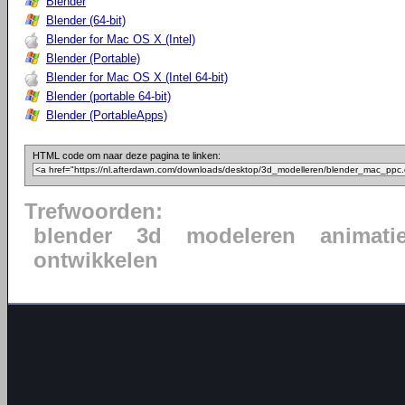
Blender
Blender (64-bit)
Blender for Mac OS X (Intel)
Blender (Portable)
Blender for Mac OS X (Intel 64-bit)
Blender (portable 64-bit)
Blender (PortableApps)
HTML code om naar deze pagina te linken:
Trefwoorden:
blender
3d
modeleren
animati
ontwikkelen