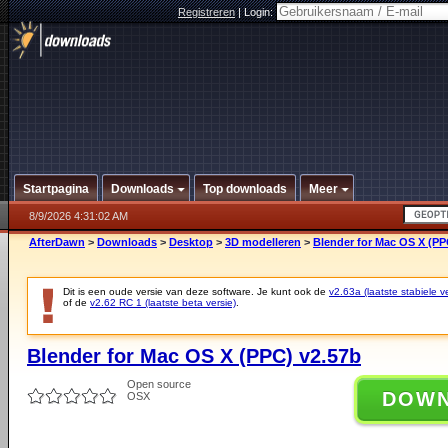
Registreren
|
Login:
Startpagina
Downloads
Top downloads
Meer
8/9/2026 4:31:02 AM
AfterDawn
>
Downloads
>
Desktop
>
3D modelleren
>
Blender for Mac OS X (PP
Dit is een oude versie van deze software. Je kunt ook de
v2.63a (laatste stabiele ve
of de
v2.62 RC 1 (laatste beta versie)
.
Blender for Mac OS X (PPC) v2.57b
Open source
DOW
OSX