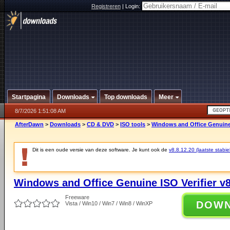
Registreren
|
Login:
Startpagina
Downloads
Top downloads
Meer
8/7/2026 1:51:08 AM
AfterDawn
>
Downloads
>
CD & DVD
>
ISO tools
>
Windows and Office Genuine I
Dit is een oude versie van deze software. Je kunt ook de
v8.8.12.20 (laatste stabie
Windows and Office Genuine ISO Verifier v8
Freeware
DOW
Vista / Win10 / Win7 / Win8 / WinXP