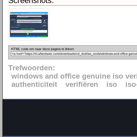
Screenshots:
HTML code om naar deze pagina te linken:
Trefwoorden:
windows and office genuine iso veri
authenticiteit
verifiëren
iso
iso