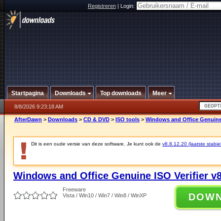
Registreren
|
Login:
Startpagina
Downloads
Top downloads
Meer
8/8/2026 9:23:18 AM
AfterDawn
>
Downloads
>
CD & DVD
>
ISO tools
>
Windows and Office Genuine I
Dit is een oude versie van deze software. Je kunt ook de
v8.8.12.20 (laatste stabie
Windows and Office Genuine ISO Verifier v8
Freeware
DOW
Vista / Win10 / Win7 / Win8 / WinXP