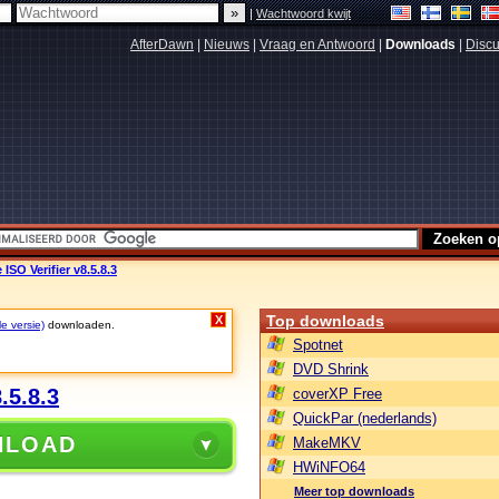
|
Wachtwoord kwijt
AfterDawn
|
Nieuws
|
Vraag en Antwoord
|
Downloads
|
Discu
SO Verifier v8.5.8.3
Top downloads
X
le versie)
downloaden.
Spotnet
DVD Shrink
.5.8.3
coverXP Free
QuickPar (nederlands)
NLOAD
MakeMKV
HWiNFO64
Meer top downloads