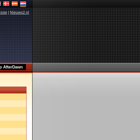
ssie
|
Nieuws2.nl