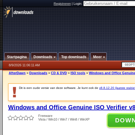
Registreren
|
Login:
Startpagina
Downloads
Top downloads
Meer
8/9/2026 11:06:11 AM
AfterDawn
>
Downloads
>
CD & DVD
>
ISO tools
>
Windows and Office Genuine I
Dit is een oude versie van deze software. Je kunt ook de
v8.8.12.20 (laatste stabie
Windows and Office Genuine ISO Verifier v8
Freeware
DOW
Vista / Win10 / Win7 / Win8 / WinXP