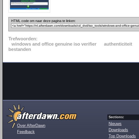
HTML code om naar deze pagina te linken:
Trefwoorden:
windows and office genuine iso verifier
authenticiteit
bestanden
Sections:
Nieuws
Over AfterDawn
Downloads
Feedback
Top Downloads