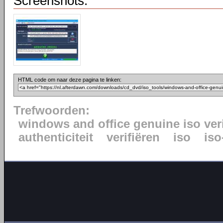
Screenshots:
HTML code om naar deze pagina te linken:
Trefwoorden:
windows and office genuine iso veri
authenticiteit
verifiëren
iso
iso