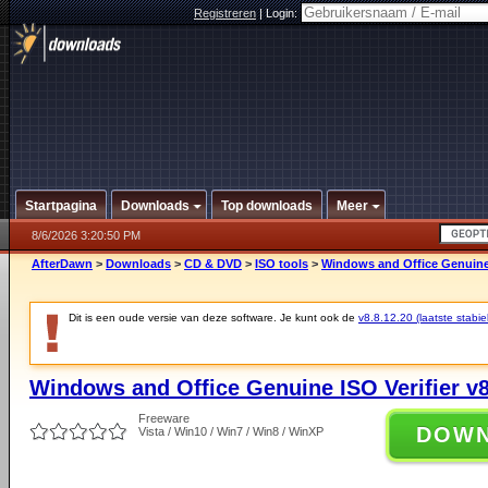
Registreren
|
Login:
Startpagina
Downloads
Top downloads
Meer
8/6/2026 3:20:50 PM
AfterDawn
>
Downloads
>
CD & DVD
>
ISO tools
>
Windows and Office Genuine I
Dit is een oude versie van deze software. Je kunt ook de
v8.8.12.20 (laatste stabie
Windows and Office Genuine ISO Verifier v8
Freeware
DOW
Vista / Win10 / Win7 / Win8 / WinXP