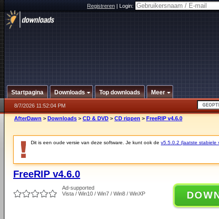
Registreren
|
Login:
Startpagina
Downloads
Top downloads
Meer
8/7/2026 11:52:04 PM
AfterDawn
>
Downloads
>
CD & DVD
>
CD rippen
>
FreeRIP v4.6.0
Dit is een oude versie van deze software. Je kunt ook de
v5.5.0.2 (laatste stabiele 
FreeRIP v4.6.0
Ad-supported
DOW
Vista / Win10 / Win7 / Win8 / WinXP