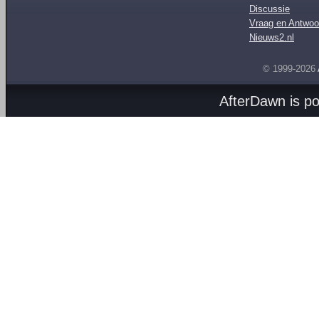
Discussie
Vraag en Antwoo
Nieuws2.nl
© 1999-2026
AfterDawn is p