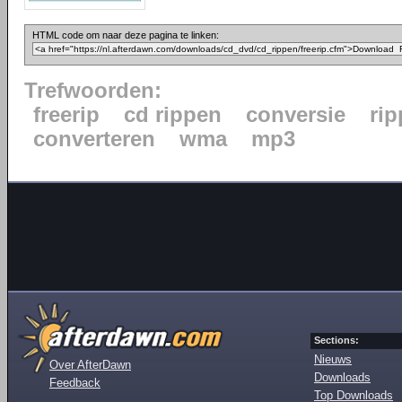
HTML code om naar deze pagina te linken:
Trefwoorden:
freerip
cd rippen
conversie
ri
converteren
wma
mp3
Sections:
Nieuws
Over AfterDawn
Downloads
Feedback
Top Downloads