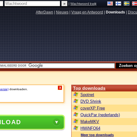
|
Wachtwoord kwijt
AfterDawn
|
Nieuws
|
Vraag en Antwoord
|
Downloads
|
Discu
Top downloads
X
versie)
downloaden.
Spotnet
DVD Shrink
coverXP Free
QuickPar (nederlands)
NLOAD
MakeMKV
HWiNFO64
Meer top downloads