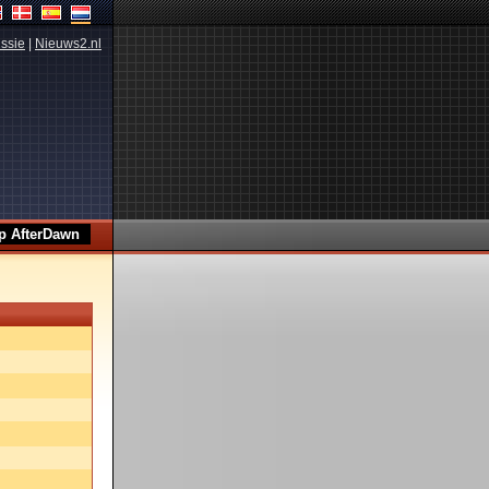
ssie
|
Nieuws2.nl