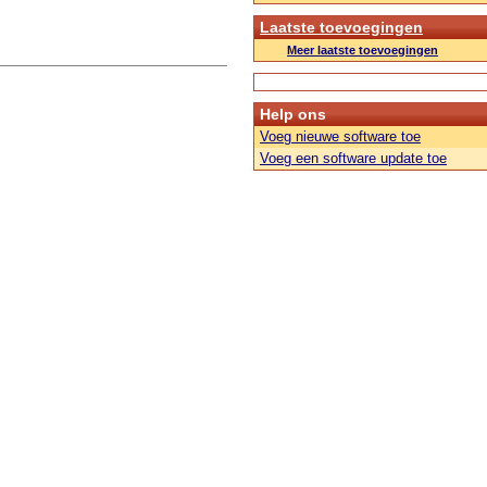
Laatste toevoegingen
Meer laatste toevoegingen
Help ons
Voeg nieuwe software toe
Voeg een software update toe