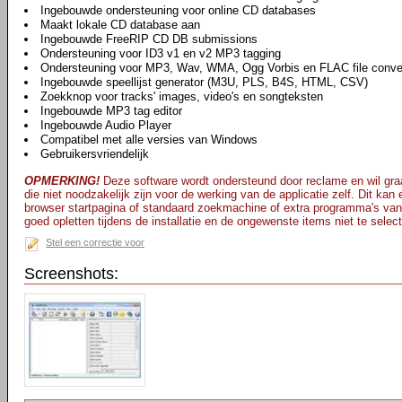
Ingebouwde ondersteuning voor online CD databases
Maakt lokale CD database aan
Ingebouwde FreeRIP CD DB submissions
Ondersteuning voor ID3 v1 en v2 MP3 tagging
Ondersteuning voor MP3, Wav, WMA, Ogg Vorbis en FLAC file conve
Ingebouwde speellijst generator (M3U, PLS, B4S, HTML, CSV)
Zoekknop voor tracks' images, video's en songteksten
Ingebouwde MP3 tag editor
Ingebouwde Audio Player
Compatibel met alle versies van Windows
Gebruikersvriendelijk
OPMERKING!
Deze software wordt ondersteund door reclame en wil graa
die niet noodzakelijk zijn voor de werking van de applicatie zelf. Dit kan
browser startpagina of standaard zoekmachine of extra programma's van
goed opletten tijdens de installatie en de ongewenste items niet te selec
Stel een correctie voor
Screenshots: