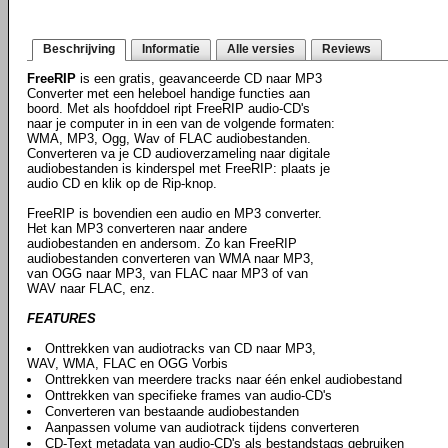
Beschrijving
Informatie
Alle versies
Reviews
FreeRIP
is een gratis, geavanceerde CD naar MP3
Converter met een heleboel handige functies aan
boord. Met als hoofddoel ript FreeRIP audio-CD's
naar je computer in in een van de volgende formaten:
WMA, MP3, Ogg, Wav of FLAC audiobestanden.
Converteren va je CD audioverzameling naar digitale
audiobestanden is kinderspel met FreeRIP: plaats je
audio CD en klik op de Rip-knop.
FreeRIP is bovendien een audio en MP3 converter.
Het kan MP3 converteren naar andere
audiobestanden en andersom. Zo kan FreeRIP
audiobestanden converteren van WMA naar MP3,
van OGG naar MP3, van FLAC naar MP3 of van
WAV naar FLAC, enz.
FEATURES
Onttrekken van audiotracks van CD naar MP3,
WAV, WMA, FLAC en OGG Vorbis
Onttrekken van meerdere tracks naar één enkel audiobestand
Onttrekken van specifieke frames van audio-CD's
Converteren van bestaande audiobestanden
Aanpassen volume van audiotrack tijdens converteren
CD-Text metadata van audio-CD's als bestandstags gebruiken