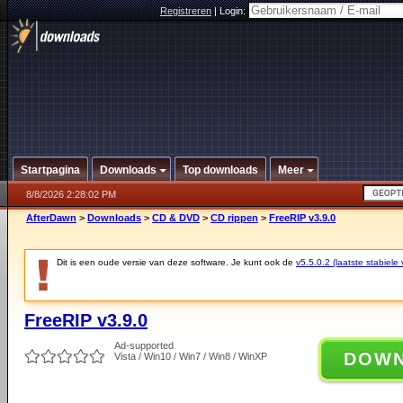
Registreren
|
Login:
Startpagina
Downloads
Top downloads
Meer
8/8/2026 2:28:02 PM
AfterDawn
>
Downloads
>
CD & DVD
>
CD rippen
>
FreeRIP v3.9.0
Dit is een oude versie van deze software. Je kunt ook de
v5.5.0.2 (laatste stabiele 
FreeRIP v3.9.0
Ad-supported
DOW
Vista / Win10 / Win7 / Win8 / WinXP