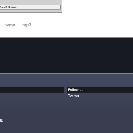
wma
mp3
Follow us:
Twitter
rd