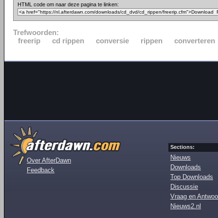
HTML code om naar deze pagina te linken:
Trefwoorden:
freerip
cd rippen
conversie
rippen
converteren
Sections:
Nieuws
Over AfterDawn
Downloads
Feedback
Top Downloads
Discussie
Vraag en Antwoo
Nieuws2.nl