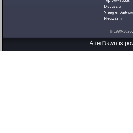
Top Downloads
Discussie
Vraag en Antwoo
Nieuws2.nl
© 1999-2026
AfterDawn is p