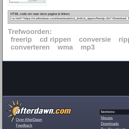
HTML code om naar deze pagina te linken:
Trefwoorden:
freerip
cd rippen
conversie
ri
converteren
wma
mp3
Sections:
Nieuws
Over AfterDawn
Downloads
Feedback