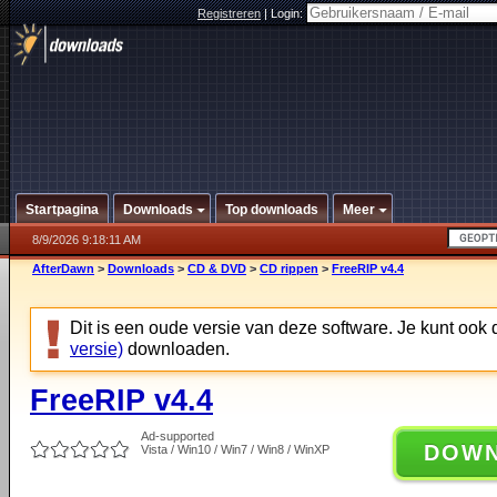
Registreren
|
Login:
Startpagina
Downloads
Top downloads
Meer
8/9/2026 9:18:11 AM
AfterDawn
>
Downloads
>
CD & DVD
>
CD rippen
>
FreeRIP v4.4
Dit is een oude versie van deze software. Je kunt ook
versie)
downloaden.
FreeRIP v4.4
Ad-supported
DOW
Vista / Win10 / Win7 / Win8 / WinXP