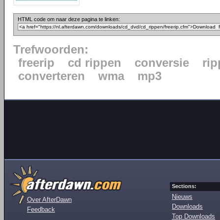
HTML code om naar deze pagina te linken:
Trefwoorden:
freerip
cd rippen
conversie
ri
converteren
wma
mp3
Sections:
Nieuws
Over AfterDawn
Downloads
Feedback
Top Downloads