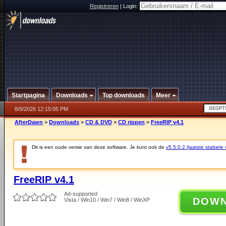
Registreren
|
Login:
Startpagina
Downloads
Top downloads
Meer
8/9/2026 12:15:05 PM
AfterDawn
>
Downloads
>
CD & DVD
>
CD rippen
>
FreeRIP v4.1
Dit is een oude versie van deze software. Je kunt ook de
v5.5.0.2 (laatste stabiele 
FreeRIP v4.1
Ad-supported
DOW
Vista / Win10 / Win7 / Win8 / WinXP