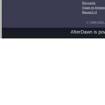
Discussie
Vraag en Antwoo
Nieuws2.nl
© 1999-2026
AfterDawn is p