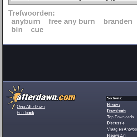
Trefwoorden:
anyburn
free any burn
branden
bin
cue
Sections:
Nieuws
Over AfterDawn
Downloads
Feedback
Top Downloads
Discussie
Vraag en Antwoo
Nieuws2.nl