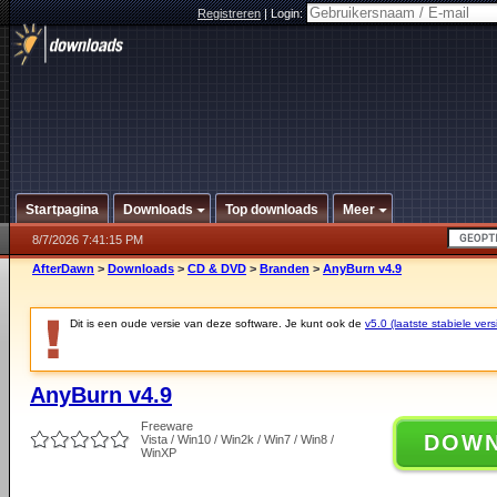
Registreren
|
Login:
Startpagina
Downloads
Top downloads
Meer
8/7/2026 7:41:15 PM
AfterDawn
>
Downloads
>
CD & DVD
>
Branden
>
AnyBurn v4.9
Dit is een oude versie van deze software. Je kunt ook de
v5.0 (laatste stabiele vers
AnyBurn v4.9
Freeware
DOW
Vista / Win10 / Win2k / Win7 / Win8 /
WinXP