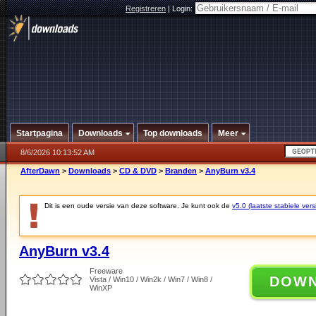
Registreren
|
Login:
Startpagina
Downloads
Top downloads
Meer
8/6/2026 10:13:52 AM
AfterDawn
>
Downloads
>
CD & DVD
>
Branden
>
AnyBurn v3.4
Dit is een oude versie van deze software. Je kunt ook de
v5.0 (laatste stabiele vers
AnyBurn v3.4
Freeware
DOW
Vista / Win10 / Win2k / Win7 / Win8 /
WinXP