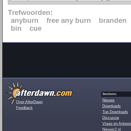
Trefwoorden:
anyburn
free any burn
branden
bin
cue
Sections:
Nieuws
Over AfterDawn
Downloads
Feedback
Top Downloads
Discussie
Vraag en Antwoo
Nieuws2.nl