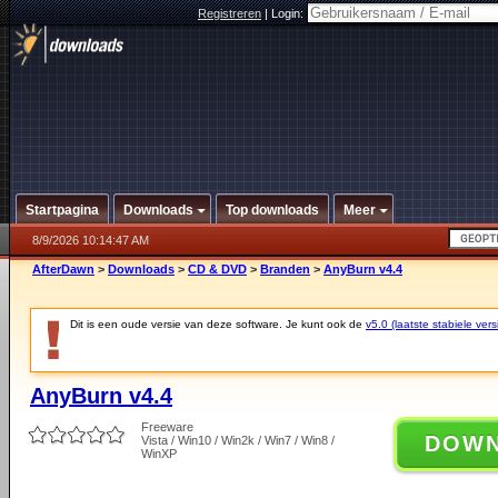
Registreren
|
Login:
Startpagina
Downloads
Top downloads
Meer
8/9/2026 10:14:47 AM
AfterDawn
>
Downloads
>
CD & DVD
>
Branden
>
AnyBurn v4.4
Dit is een oude versie van deze software. Je kunt ook de
v5.0 (laatste stabiele vers
AnyBurn v4.4
Freeware
DOW
Vista / Win10 / Win2k / Win7 / Win8 /
WinXP