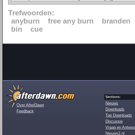
Trefwoorden:
anyburn
free any burn
branden
bin
cue
Sections:
Nieuws
Over AfterDawn
Downloads
Feedback
Top Downloads
Discussie
Vraag en Antwoo
Nieuws2.nl