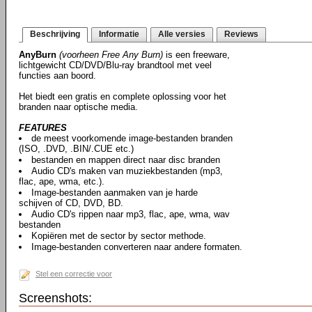
Beschrijving
Informatie
Alle versies
Reviews
AnyBurn
(voorheen Free Any Burn)
is een freeware,
lichtgewicht CD/DVD/Blu-ray brandtool met veel
functies aan boord.
Het biedt een gratis en complete oplossing voor het
branden naar optische media.
FEATURES
de meest voorkomende image-bestanden branden
(ISO, .DVD, .BIN/.CUE etc.)
bestanden en mappen direct naar disc branden
Audio CD's maken van muziekbestanden (mp3,
flac, ape, wma, etc.).
Image-bestanden aanmaken van je harde
schijven of CD, DVD, BD.
Audio CD's rippen naar mp3, flac, ape, wma, wav
bestanden
Kopiëren met de sector by sector methode.
Image-bestanden converteren naar andere formaten.
Stel een correctie voor
Screenshots: