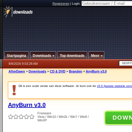
Registreren
|
Login:
Startpagina
Downloads
Top downloads
Meer
8/8/2026 9:03:28 AM
AfterDawn
>
Downloads
>
CD & DVD
>
Branden
>
AnyBurn v3.0
Dit is een oude versie van deze software. Je kunt ook de
v5.0 (laatste stabiele vers
AnyBurn v3.0
Freeware
DOW
Vista / Win10 / Win2k / Win7 / Win8 /
WinXP