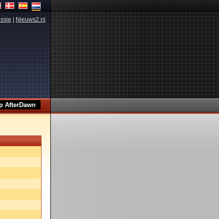
ssie
|
Nieuws2.nl