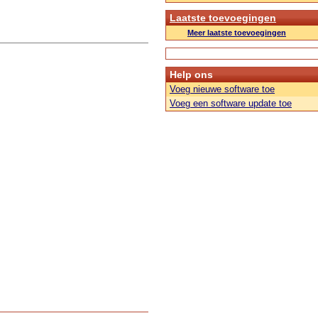
Laatste toevoegingen
Meer laatste toevoegingen
Help ons
Voeg nieuwe software toe
Voeg een software update toe