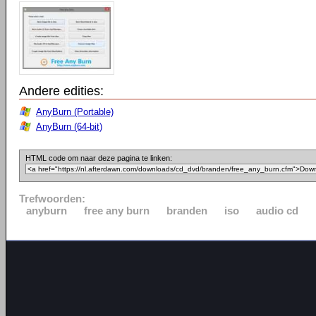
Andere edities:
AnyBurn (Portable)
AnyBurn (64-bit)
HTML code om naar deze pagina te linken:
Trefwoorden:
anyburn
free any burn
branden
iso
audio cd