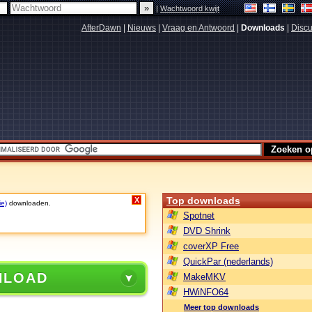
|
Wachtwoord kwijt
AfterDawn
|
Nieuws
|
Vraag en Antwoord
|
Downloads
|
Discu
Top downloads
X
ie)
downloaden.
Spotnet
DVD Shrink
coverXP Free
QuickPar (nederlands)
NLOAD
MakeMKV
HWiNFO64
Meer top downloads