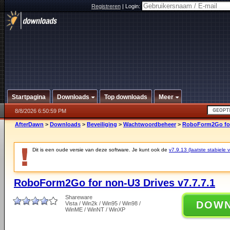
Registreren
|
Login:
Startpagina
Downloads
Top downloads
Meer
8/8/2026 6:50:59 PM
AfterDawn
>
Downloads
>
Beveiliging
>
Wachtwoordbeheer
>
RoboForm2Go for 
Dit is een oude versie van deze software. Je kunt ook de
v7.9.13 (laatste stabiele v
RoboForm2Go for non-U3 Drives v7.7.7.1
Shareware
DOW
Vista / Win2k / Win95 / Win98 /
WinME / WinNT / WinXP