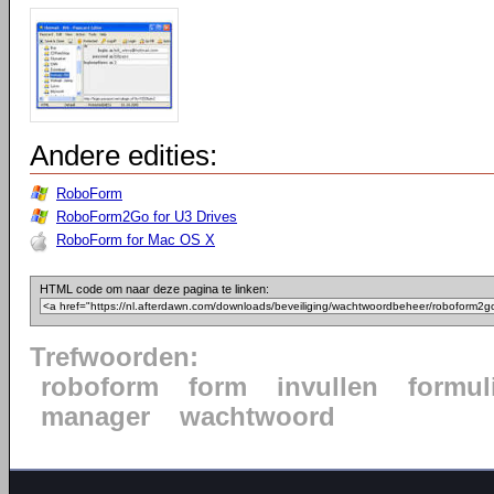
Andere edities:
RoboForm
RoboForm2Go for U3 Drives
RoboForm for Mac OS X
HTML code om naar deze pagina te linken:
Trefwoorden:
roboform
form
invullen
formul
manager
wachtwoord