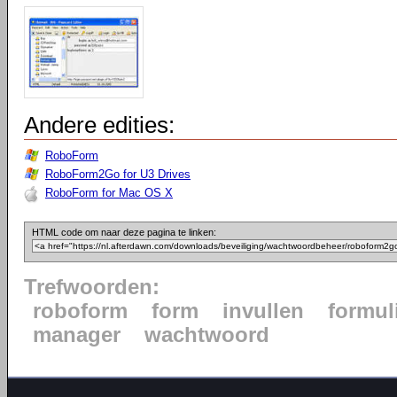
Andere edities:
RoboForm
RoboForm2Go for U3 Drives
RoboForm for Mac OS X
HTML code om naar deze pagina te linken:
Trefwoorden:
roboform
form
invullen
formul
manager
wachtwoord