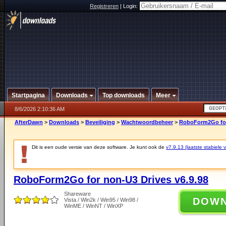
Registreren
|
Login:
Startpagina
Downloads
Top downloads
Meer
8/6/2026 2:10:36 AM
AfterDawn
>
Downloads
>
Beveiliging
>
Wachtwoordbeheer
>
RoboForm2Go for 
Dit is een oude versie van deze software. Je kunt ook de
v7.9.13 (laatste stabiele v
RoboForm2Go for non-U3 Drives v6.9.98
Shareware
DOW
Vista / Win2k / Win95 / Win98 /
WinME / WinNT / WinXP