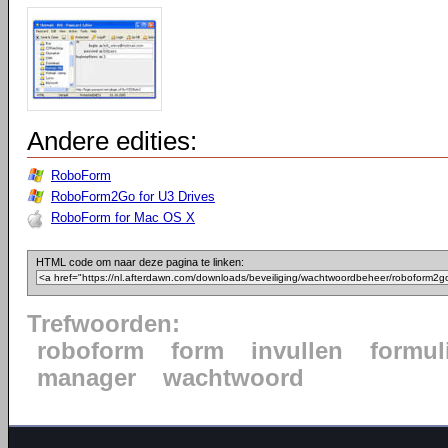
Andere edities:
RoboForm
RoboForm2Go for U3 Drives
RoboForm for Mac OS X
HTML code om naar deze pagina te linken:
Trefwoorden:
roboform
form
invullen
formul
manager
wachtwoord