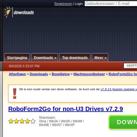
Registreren
|
Login:
Startpagina
Downloads
Top downloads
Meer
8/6/2026 5:33:07 PM
AfterDawn
>
Downloads
>
Beveiliging
>
Wachtwoordbeheer
>
RoboForm2Go for 
Dit is een oude versie van deze software. Je kunt ook de
v7.9.13 (laatste stabiele v
RoboForm2Go for non-U3 Drives v7.2.9
Shareware
DOW
Vista / Win2k / Win95 / Win98 /
WinME / WinNT / WinXP