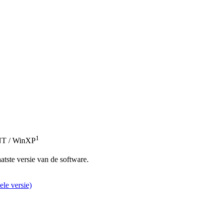
1
nNT / WinXP
atste versie van de software.
ele versie)