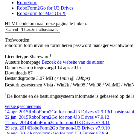
RoboForm
RoboForm2Go for U3 Drives
RoboForm for Mac OS X
HTML code om naar deze pagina te linken:
Trefwoorden:
roboform
form
invullen
formulieren
password
manager
wachtwoord
1
Licentietype
Shareware
Auteurs homepage
Bezoek de website van de auteur
Datum waarop toegevoegd
14 apr. 2015
Downloads
67
Bestandsgrootte
3.07 MB
(<1min @ 1Mbps)
Besturingssystemen
Vista / Win2k / Win95 / Win98 / WinME / Wi
1
De licentie en de besturingssysteem informatie is gebaseerd op de la
versie geschiedenis
14 apr. 2015
RoboForm2Go for non-U3 Drives v7.9.13
(Laatste stabi
22 jan. 2015
RoboForm2Go for non-U3 Drives v7.9.12
11 nov. 2014
RoboForm2Go for non-U3 Drives v7.9.11
29 sep. 2014
RoboForm2Go for non-U3 Drives v7.9.10
19 aug. 2014
RoboForm2Go for non-U3 Drives v7.9.9