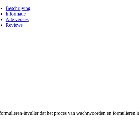
Beschrijving
Informatie
Alle versies
Reviews
ulieren-invuller dat het proces van wachtwoorden en formulieren invo