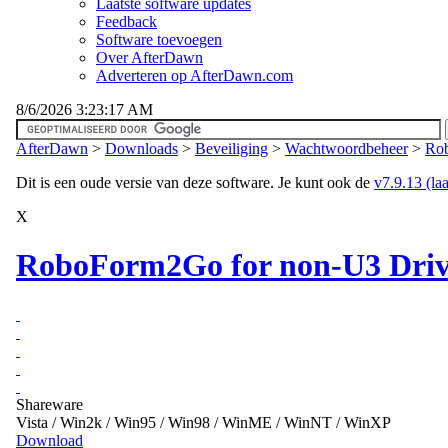
Laatste software updates
Feedback
Software toevoegen
Over AfterDawn
Adverteren op AfterDawn.com
8/6/2026 3:23:17 AM
AfterDawn
>
Downloads
>
Beveiliging
>
Wachtwoordbeheer
>
Rob
Dit is een oude versie van deze software. Je kunt ook de
v7.9.13 (laa
X
RoboForm2Go for non-U3 Drive
Shareware
Vista / Win2k / Win95 / Win98 / WinME / WinNT / WinXP
Download