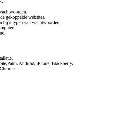
k.
 wachtwoorden.
 de gekoppelde websites.
n bij intypen van wachtwoorden.
omputers.
nc.
llatie.
le,Palm, Android, iPhone, Blackberry.
 Chrome.